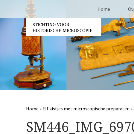
Home
Ov
STICHTING VOOR
Co
HISTORISCHE MICROSCOPIE
Be
Vri
Ja
Pa
Home
»
Elf kistjes met microscopische preparaten
»
SM446_IMG_697