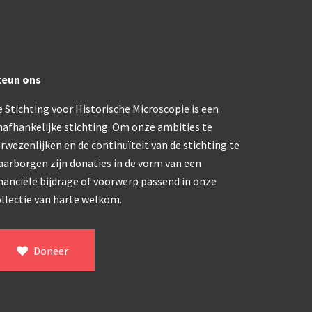
trommelmicroscoop (1869-1873)
/ Prazmowski (1870-1880)
teun ons
870-1890)
 Stichting voor Historische Microscopie is een
nafhankelijke stichting. Om onze ambities te
)
rwezenlijken en de continuïteit van de stichting te
epareermicroscoop (1870-1890)
aarborgen zijn donaties in de vorm van een
nanciële bijdrage of voorwerp passend in onze
lar, Frans (1870-1900)
llectie van harte welkom.
ief IX (ca. 1890)
Doneer
tativ 3’ (1895-1900)