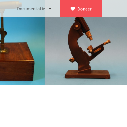
Documentatie
Doneer
×
ca. 1735)
Bleeker
745)
Busch
icroscoop volgens Culpeper (1750-1780)
Leitz
Jones’ most improved type’ (1800-1830)
LOMO/ Zenith
d type (1821-1850)
OIP Gand
, trommelmicroscoop (1831-1841)
Oldelft