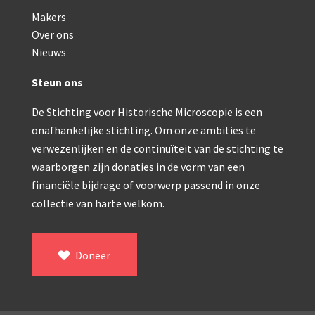
Makers
AOC, samenklapbaar (ca. 1973)
Over ons
Zeiss, modern microscoop (1980-2010)
Nieuws
Documentatie
Steun ons
Bleeker
De Stichting voor Historische Microscopie is een
onafhankelijke stichting. Om onze ambities te
Busch
verwezenlijken en de continuïteit van de stichting te
Leitz
waarborgen zijn donaties in de vorm van een
financiële bijdrage of voorwerp passend in onze
LOMO/ Zenith
collectie van harte welkom.
Oldelft
OIP Gand
Doneer
Rathenower Optische Werke (ROW)
Reichert