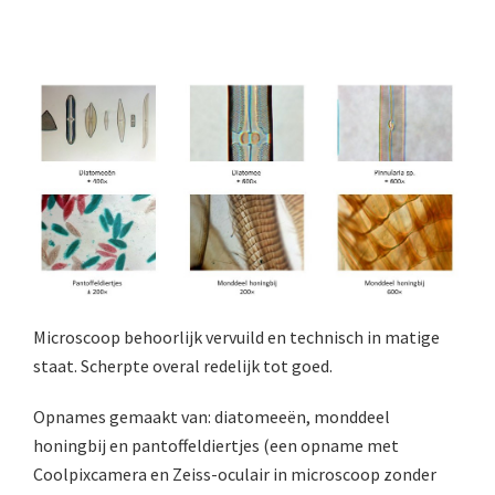
Boeken
Divers
Makers
Images
Culpeper (ca. 1735)
Cuff (ca. 1745)
riepootmicroscoop volgens Culpeper (1750-1780)
ollond, ‘Jones’ most improved type’ (1800-1830)
Microscoop behoorlijk vervuild en technisch in matige
staat. Scherpte overal redelijk tot goed.
Long, Gould type (1821-1850)
Chevalier, trommelmicroscoop (1831-1841)
Opnames gemaakt van: diatomeeën, monddeel
honingbij en pantoffeldiertjes (een opname met
Nachet, ‘grand modèle’ (1856-1862)
Coolpixcamera en Zeiss-oculair in microscoop zonder