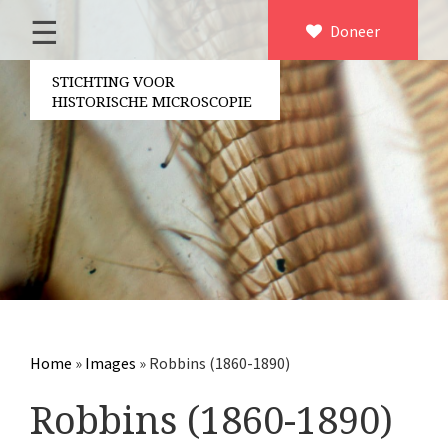
☰
Home
Doneer
×
Over ons
STICHTING VOOR
HISTORISCHE MICROSCOPIE
Contact
Bestuur
Vrijwilligers
Partners
Jaarverslagen
Microscopen
Attributen microscopie
Home
»
Images
»
Robbins (1860-1890)
Overige optische instrumenten
Robbins (1860-1890)
Elektrische meetapparatuur