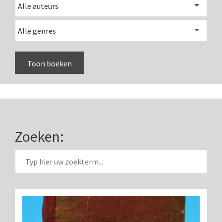
Smith, Beck & Beck, ‘Lister limb’ (1857)
mith, Beck & Beck, ‘popular microscope’ (ca. 1857
Dollond, ‘bar-limb’ (1860-1880)
Ongesigneerd, Engels (1860-1880)
Robbins (1860-1890)
Nachet, ‘plus simple’ (1862-1880)
Beck & Beck, ‘popular microscope’ (1867)
Zoeken:
Bianchi, trommelmicroscoop (1869-1873)
Crouch (1870-1890)
Hartnack / Prazmowski (1870-1880)
Baker, prepareermicroscoop (1870-1890)