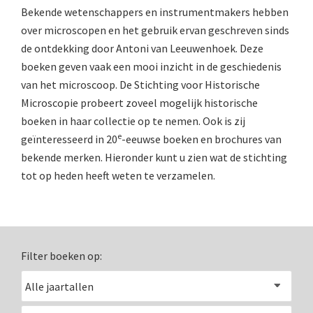
Boeken
Bekende wetenschappers en instrumentmakers hebben
over microscopen en het gebruik ervan geschreven sinds
Divers
de ontdekking door Antoni van Leeuwenhoek. Deze
boeken geven vaak een mooi inzicht in de geschiedenis
Makers
van het microscoop. De Stichting voor Historische
Images
Microscopie probeert zoveel mogelijk historische
boeken in haar collectie op te nemen. Ook is zij
Culpeper (ca. 1735)
e
geïnteresseerd in 20
-eeuwse boeken en brochures van
Cuff (ca. 1745)
bekende merken. Hieronder kunt u zien wat de stichting
tot op heden heeft weten te verzamelen.
riepootmicroscoop volgens Culpeper (1750-1780)
ollond, ‘Jones’ most improved type’ (1800-1830)
Long, Gould type (1821-1850)
Filter boeken op:
Chevalier, trommelmicroscoop (1831-1841)
Nachet, ‘grand modèle’ (1856-1862)