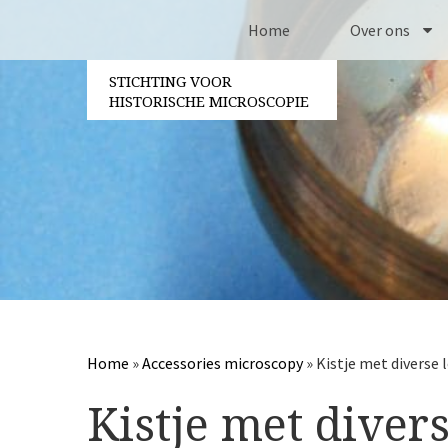
Home
Over ons
STICHTING VOOR
Contact
HISTORISCHE MICROSCOPIE
Bestuur
Vrijwilligers
Jaarverslagen
Partners
Home
»
Accessories microscopy
»
Kistje met diverse 
Kistje met diver