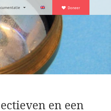
cumentatie
Doneer
×
eeker
sch
olgens Culpeper (1750-1780)
itz
 improved type’ (1800-1830)
MO/ Zenith
1-1850)
P Gand
croscoop (1831-1841)
delft
jectieven en een