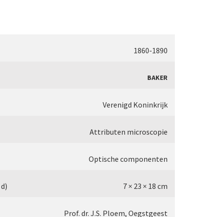
’ (1856-1862)
thenower Optische Werke (ROW)
ister limb’ (1857)
ichert
1860-1890
opular microscope’ (ca. 1857)
ld
BAKER
1860-1880)
iss
Verenigd Koninkrijk
 (1860-1880)
Attributen microscopie
Optische componenten
 (1862-1880)
 d)
7 × 23 × 18 cm
)
 microscope’ (1867)
Prof. dr. J.S. Ploem, Oegstgeest