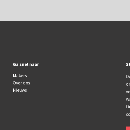
Oldelft
OIP Gand
Rathenower Optische Werke (ROW)
Reichert
Wild
Zeiss
Ga snel naar
S
Makers
De
Over ons
o
Nieuws
ve
w
fi
co