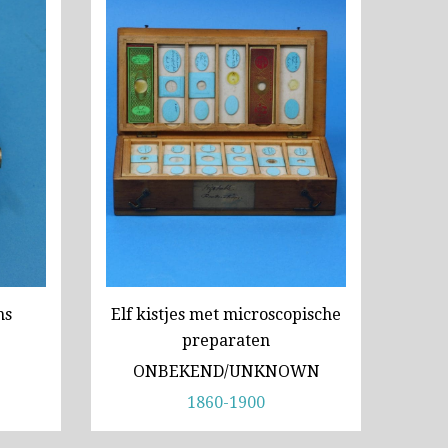
970-1980)
ca. 1973)
coop (1980-2010)
ns
Elf kistjes met microscopische
preparaten
ONBEKEND/UNKNOWN
1860-1900