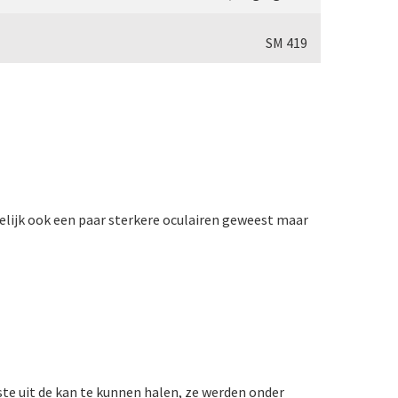
oscoop (1869-1873)
SM 419
i (1870-1880)
)
oscoop (1870-1890)
elijk ook een paar sterkere oculairen geweest maar
1870-1900)
890)
95-1900)
ste uit de kan te kunnen halen, ze werden onder