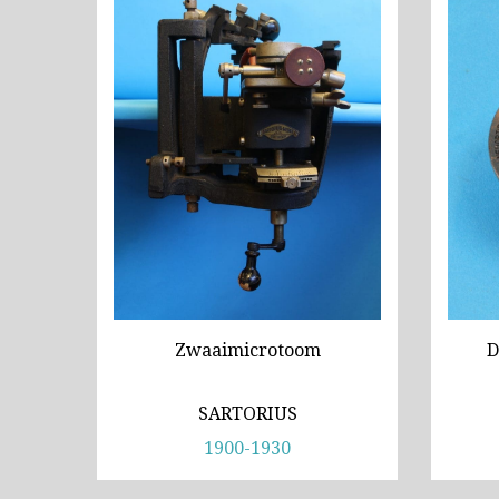
Zwaaimicrotoom
D
SARTORIUS
1900-1930