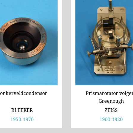
Bleeker, statief R (ca. 1965)
‘Junior’ type, USSR (1
Meopta, ‘veld’microscoop (1965-1980)
Zeiss, type Ergaval (ca. 1970)
AOC, samenklapbaar (
‘Junior’ type, USSR (1970-1980)
Zeiss, modern micros
AOC, samenklapbaar (ca. 1973)
Zeiss, modern microscoop (1980-2010)
Documentatie
Bleeker
onkerveldcondensor
Prismarotator volge
Greenough
Busch
BLEEKER
ZEISS
Leitz
1950-1970
1900-1920
LOMO/ Zenith