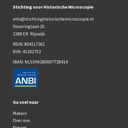
Smith, Beck & Beck, ‘Lister limb’ (1857)
Stichting voor Historische Microscopie
mith, Beck & Beck, ‘popular microscope’ (ca. 1857
info@stichtinghistorischemicroscopie.nl
Dollond, ‘bar-limb’ (1860-1880)
Visseringlaan 25
2288 ER Rijswijk
Ongesigneerd, Engels (1860-1880)
RSIN: 804217361
Robbins (1860-1890)
KVK: 41182753
Nachet, ‘plus simple’ (1862-1880)
IBAN: NL53INGB0007728414
Beck & Beck, ‘popular microscope’ (1867)
Bianchi, trommelmicroscoop (1869-1873)
Crouch (1870-1890)
Ga snel naar
Hartnack / Prazmowski (1870-1880)
Makers
Baker, prepareermicroscoop (1870-1890)
Over ons
Nieuws