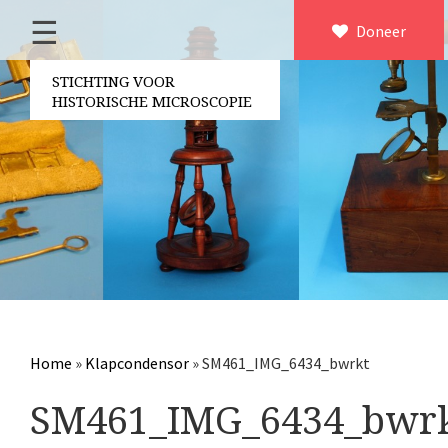
☰
Home
Doneer
×
Over ons
STICHTING VOOR
HISTORISCHE MICROSCOPIE
Contact
Bestuur
Vrijwilligers
Partners
Jaarverslagen
Microscopen
Attributen microscopie
Home
»
Klapcondensor
»
SM461_IMG_6434_bwrkt
Overige optische instrumenten
SM461_IMG_6434_bwr
Elektrische meetapparatuur