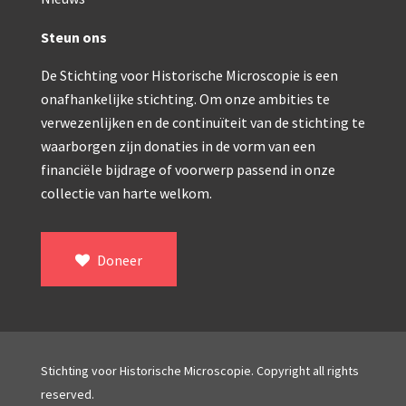
Double pillar, Frans (1870-1900)
Zeiss, statief IX (ca. 1890)
Steun ons
Seibert, ‘Stativ 3’ (1895-1900)
De Stichting voor Historische Microscopie is een
onafhankelijke stichting. Om onze ambities te
Watson & Sons, No. 1 ‘Van Heurck’ (ca. 1900)
verwezenlijken en de continuïteit van de stichting te
Reichert (ca. 1925)
waarborgen zijn donaties in de vorm van een
financiële bijdrage of voorwerp passend in onze
Winkel, statief BTC (1955-1957)
collectie van harte welkom.
ROW, schoolmicroscoop (1955-1965)
ooke, Troughton & Simms, McArthur type (1959-1
Doneer
Bleeker, statief R (ca. 1965)
Meopta, ‘veld’microscoop (1965-1980)
Zeiss, type Ergaval (ca. 1970)
Stichting voor Historische Microscopie. Copyright all rights
reserved.
‘Junior’ type, USSR (1970-1980)