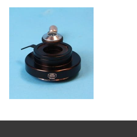
Boeken
Divers
Makers
Images
Culpeper (ca. 1735)
Cuff (ca. 1745)
Driepootmicroscoop volgens Culpeper (1750-1780
Dollond, ‘Jones’ most improved type’ (1800-1830)
Long, Gould type (1821-1850)
Chevalier, trommelmicroscoop (1831-1841)
Nachet, ‘grand modèle’ (1856-1862)