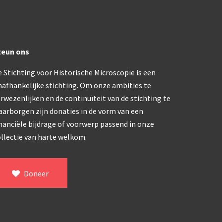
trommelmicroscoop (1869-1873)
/ Prazmowski (1870-1880)
teun ons
 Stichting voor Historische Microscopie is een
870-1890)
nafhankelijke stichting. Om onze ambities te
)
rwezenlijken en de continuïteit van de stichting te
epareermicroscoop (1870-1890)
aarborgen zijn donaties in de vorm van een
nanciële bijdrage of voorwerp passend in onze
lar, Frans (1870-1900)
llectie van harte welkom.
ief IX (ca. 1890)
Doneer
tativ 3’ (1895-1900)