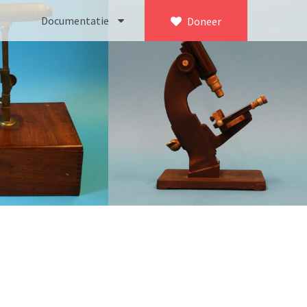
Documentatie
Doneer
×
ca. 1735)
Bleeker
745)
Busch
icroscoop volgens Culpeper (1750-1780)
Leitz
Jones’ most improved type’ (1800-1830)
LOMO/ Zenith
d type (1821-1850)
OIP Gand
, trommelmicroscoop (1831-1841)
Oldelft