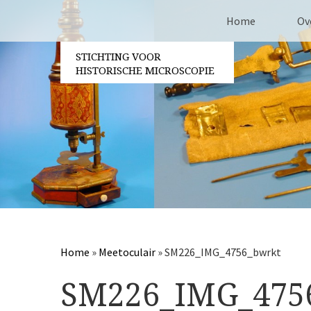
Home
Ov
STICHTING VOOR
Co
HISTORISCHE MICROSCOPIE
Be
Vri
Ja
Pa
Home
»
Meetoculair
»
SM226_IMG_4756_bwrkt
SM226_IMG_475