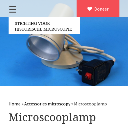
☰
Home
Doneer
×
Over ons
STICHTING VOOR
HISTORISCHE MICROSCOPIE
Contact
Bestuur
Vrijwilligers
Partners
Jaarverslagen
Microscopen
Attributen microscopie
Home
»
Accessories microscopy
»
Microscooplamp
Overige optische instrumenten
Microscooplamp
Elektrische meetapparatuur