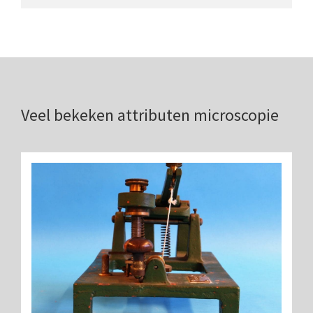
Double pillar, Frans (1870-1900)
Zeiss, statief IX (ca. 1890)
Seibert, ‘Stativ 3’ (1895-1900)
Watson & Sons, No. 1 ‘Van Heurck’ (ca. 1900)
Veel bekeken attributen microscopie
Reichert (ca. 1925)
Winkel, statief BTC (1955-1957)
ROW, schoolmicroscoop (1955-1965)
ooke, Troughton & Simms, McArthur type (1959-1
Bleeker, statief R (ca. 1965)
Meopta, ‘veld’microscoop (1965-1980)
Zeiss, type Ergaval (ca. 1970)
‘Junior’ type, USSR (1970-1980)