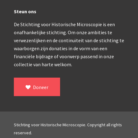
Double pillar, Frans (1870-1900)
Steun ons
Zeiss, statief IX (ca. 1890)
De Stichting voor Historische Microscopie is een
Seibert, ‘Stativ 3’ (1895-1900)
onafhankelijke stichting. Om onze ambities te
Watson & Sons, No. 1 ‘Van Heurck’ (ca. 1900)
verwezenlijken en de continuïteit van de stichting te
waarborgen zijn donaties in de vorm van een
Reichert (ca. 1925)
financiële bijdrage of voorwerp passend in onze
Winkel, statief BTC (1955-1957)
collectie van harte welkom.
ROW, schoolmicroscoop (1955-1965)
ooke, Troughton & Simms, McArthur type (1959-1
Doneer
Bleeker, statief R (ca. 1965)
Meopta, ‘veld’microscoop (1965-1980)
Zeiss, type Ergaval (ca. 1970)
Stichting voor Historische Microscopie. Copyright all rights
reserved.
‘Junior’ type, USSR (1970-1980)