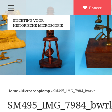
☰
Home
Doneer
×
Over ons
STICHTING VOOR
HISTORISCHE MICROSCOPIE
Contact
Bestuur
Vrijwilligers
Partners
Jaarverslagen
Microscopen
Attributen microscopie
Home
»
Microscooplamp
»
SM495_IMG_7984_bwrkt
Overige optische instrumenten
SM495_IMG_7984_bwr
Elektrische meetapparatuur