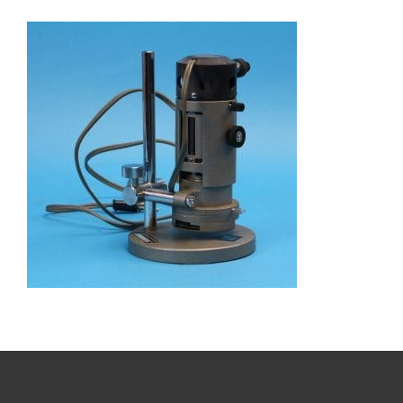
Boeken
Divers
Makers
Images
Culpeper (ca. 1735)
Cuff (ca. 1745)
Driepootmicroscoop volgens Culpeper (1750-1780
Dollond, ‘Jones’ most improved type’ (1800-1830)
Long, Gould type (1821-1850)
Chevalier, trommelmicroscoop (1831-1841)
Nachet, ‘grand modèle’ (1856-1862)