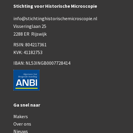
Smith, Beck & Beck, ‘Lister limb’ (1857)
Stichting voor Historische Microscopie
mith, Beck & Beck, ‘popular microscope’ (ca. 1857
info@stichtinghistorischemicroscopie.nl
Dollond, ‘bar-limb’ (1860-1880)
Visseringlaan 25
2288 ER Rijswijk
Ongesigneerd, Engels (1860-1880)
RSIN: 804217361
Robbins (1860-1890)
KVK: 41182753
Nachet, ‘plus simple’ (1862-1880)
IBAN: NL53INGB0007728414
Beck & Beck, ‘popular microscope’ (1867)
Bianchi, trommelmicroscoop (1869-1873)
Crouch (1870-1890)
Ga snel naar
Hartnack / Prazmowski (1870-1880)
Makers
Baker, prepareermicroscoop (1870-1890)
Over ons
Nieuws