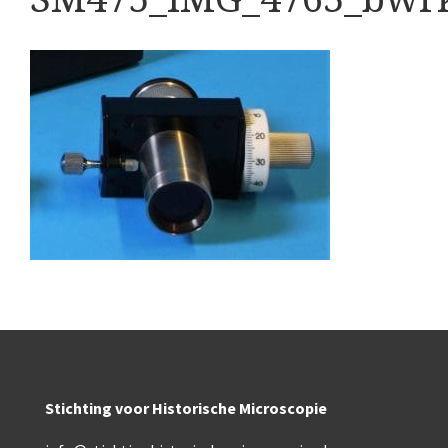
Boeken
Divers
Makers
Images
Culpeper (ca. 1735)
Cuff (ca. 1745)
Driepootmicroscoop volgens Culpeper (1750-1780
Dollond, ‘Jones’ most improved type’ (1800-1830)
Long, Gould type (1821-1850)
Chevalier, trommelmicroscoop (1831-1841)
Stichting voor Historische Microscopie
Nachet, ‘grand modèle’ (1856-1862)