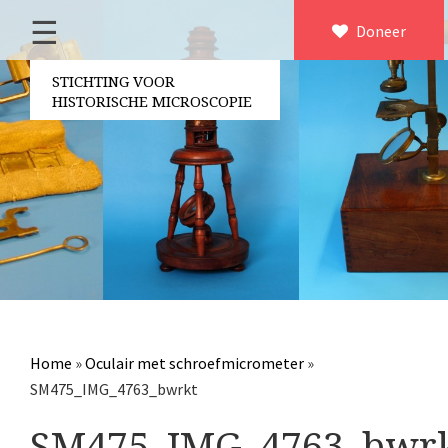
☰
Home
Doneer
×
Over ons
STICHTING VOOR
HISTORISCHE MICROSCOPIE
Contact
Bestuur
Vrijwilligers
Partners
Jaarverslagen
Microscopen
Attributen microscopie
Home
»
Oculair met schroefmicrometer
»
Overige optische instrumenten
SM475_IMG_4763_bwrkt
Elektrische meetapparatuur
SM475_IMG_4763_bwr