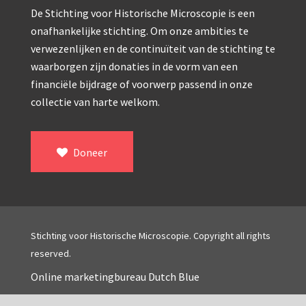
Double pillar, Frans (1870-1900)
De Stichting voor Historische Microscopie is een
Zeiss, statief IX (ca. 1890)
onafhankelijke stichting. Om onze ambities te
verwezenlijken en de continuïteit van de stichting te
Seibert, ‘Stativ 3’ (1895-1900)
waarborgen zijn donaties in de vorm van een
Watson & Sons, No. 1 ‘Van Heurck’ (ca. 1900)
financiële bijdrage of voorwerp passend in onze
collectie van harte welkom.
Reichert (ca. 1925)
Winkel, statief BTC (1955-1957)
Doneer
ROW, schoolmicroscoop (1955-1965)
ooke, Troughton & Simms, McArthur type (1959-1
Bleeker, statief R (ca. 1965)
Stichting voor Historische Microscopie. Copyright all rights
Meopta, ‘veld’microscoop (1965-1980)
reserved.
Zeiss, type Ergaval (ca. 1970)
Online marketingbureau Dutch Blue
‘Junior’ type, USSR (1970-1980)