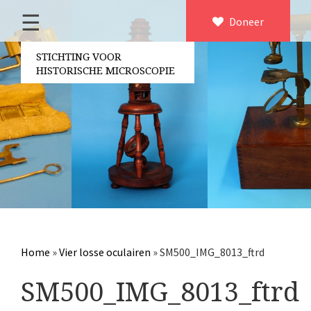
☰
Home
Doneer
×
Over ons
STICHTING VOOR
HISTORISCHE MICROSCOPIE
Contact
Bestuur
Vrijwilligers
Partners
Jaarverslagen
Microscopen
Attributen microscopie
Home
»
Vier losse oculairen
»
SM500_IMG_8013_ftrd
Overige optische instrumenten
SM500_IMG_8013_ftrd
Elektrische meetapparatuur