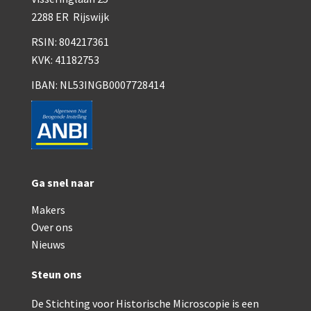
Smith, Beck & Beck, ‘Lister limb’ (1857)
2288 ER Rijswijk
mith, Beck & Beck, ‘popular microscope’ (ca. 1857
RSIN: 804217361
KVK: 41182753
Dollond, ‘bar-limb’ (1860-1880)
IBAN: NL53INGB0007728414
Ongesigneerd, Engels (1860-1880)
Robbins (1860-1890)
Nachet, ‘plus simple’ (1862-1880)
Beck & Beck, ‘popular microscope’ (1867)
Ga snel naar
Bianchi, trommelmicroscoop (1869-1873)
Makers
Over ons
Crouch (1870-1890)
Nieuws
Hartnack / Prazmowski (1870-1880)
Steun ons
Baker, prepareermicroscoop (1870-1890)
De Stichting voor Historische Microscopie is een