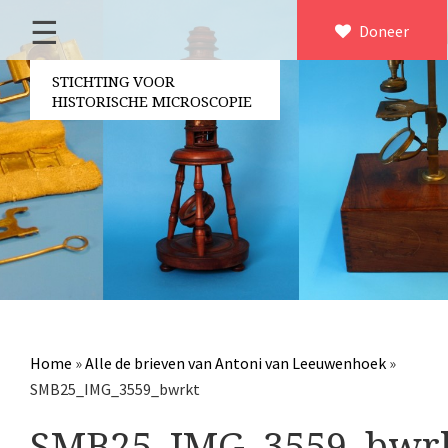
☰
Home
Doneer
×
Over ons
STICHTING VOOR
HISTORISCHE MICROSCOPIE
Contact
Bestuur
Vrijwilligers
Partners
Jaarverslagen
Microscopen
Attributen microscopie
Home
»
Alle de brieven van Antoni van Leeuwenhoek
»
Overige optische instrumenten
SMB25_IMG_3559_bwrkt
Elektrische meetapparatuur
SMB25_IMG_3559_bwr