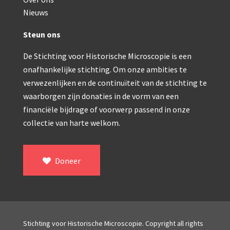
Double pillar, Frans (1870-1900)
Nieuws
Zeiss, statief IX (ca. 1890)
Steun ons
Seibert, ‘Stativ 3’ (1895-1900)
De Stichting voor Historische Microscopie is een
Watson & Sons, No. 1 ‘Van Heurck’ (ca. 1900)
onafhankelijke stichting. Om onze ambities te
Reichert (ca. 1925)
verwezenlijken en de continuïteit van de stichting te
waarborgen zijn donaties in de vorm van een
Winkel, statief BTC (1955-1957)
financiële bijdrage of voorwerp passend in onze
collectie van harte welkom.
ROW, schoolmicroscoop (1955-1965)
ooke, Troughton & Simms, McArthur type (1959-1
Doneer
Bleeker, statief R (ca. 1965)
Meopta, ‘veld’microscoop (1965-1980)
Zeiss, type Ergaval (ca. 1970)
Stichting voor Historische Microscopie. Copyright all rights
‘Junior’ type, USSR (1970-1980)