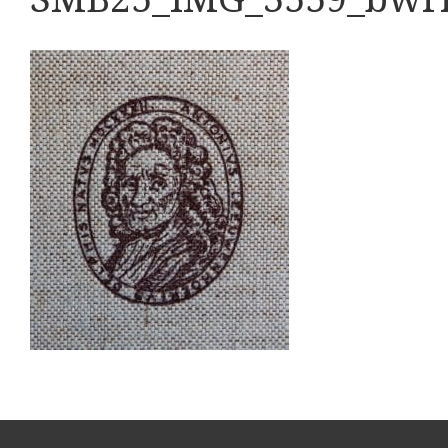
Boeken
Divers
Makers
Images
Culpeper (ca. 1735)
Cuff (ca. 1745)
Driepootmicroscoop volgens Culpeper (1750-1780
Dollond, ‘Jones’ most improved type’ (1800-1830)
Long, Gould type (1821-1850)
Chevalier, trommelmicroscoop (1831-1841)
Nachet, ‘grand modèle’ (1856-1862)