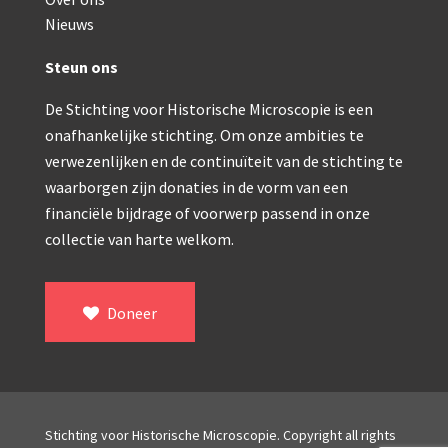
Double pillar, Frans (1870-1900)
Nieuws
Zeiss, statief IX (ca. 1890)
Steun ons
Seibert, ‘Stativ 3’ (1895-1900)
De Stichting voor Historische Microscopie is een
Watson & Sons, No. 1 ‘Van Heurck’ (ca. 1900)
onafhankelijke stichting. Om onze ambities te
Reichert (ca. 1925)
verwezenlijken en de continuïteit van de stichting te
waarborgen zijn donaties in de vorm van een
Winkel, statief BTC (1955-1957)
financiële bijdrage of voorwerp passend in onze
collectie van harte welkom.
ROW, schoolmicroscoop (1955-1965)
ooke, Troughton & Simms, McArthur type (1959-1
Doneer
Bleeker, statief R (ca. 1965)
Meopta, ‘veld’microscoop (1965-1980)
Zeiss, type Ergaval (ca. 1970)
Stichting voor Historische Microscopie. Copyright all rights
‘Junior’ type, USSR (1970-1980)