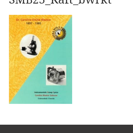
Boeken
Divers
Makers
Images
Culpeper (ca. 1735)
Cuff (ca. 1745)
riepootmicroscoop volgens Culpeper (1750-1780)
ollond, ‘Jones’ most improved type’ (1800-1830)
Long, Gould type (1821-1850)
Chevalier, trommelmicroscoop (1831-1841)
Nachet, ‘grand modèle’ (1856-1862)