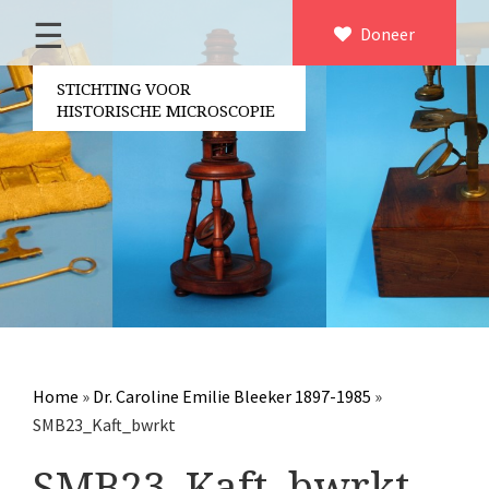
☰
Home
Doneer
×
Over ons
STICHTING VOOR
HISTORISCHE MICROSCOPIE
Contact
Bestuur
Vrijwilligers
Partners
Jaarverslagen
Microscopen
Attributen microscopie
Home
»
Dr. Caroline Emilie Bleeker 1897-1985
»
Overige optische instrumenten
SMB23_Kaft_bwrkt
Elektrische meetapparatuur
SMB23_Kaft_bwrkt