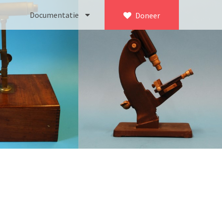
Documentatie
Doneer
×
ca. 1735)
Bleeker
745)
Busch
icroscoop volgens Culpeper (1750-1780)
Leitz
Jones’ most improved type’ (1800-1830)
LOMO/ Zenith
d type (1821-1850)
OIP Gand
, trommelmicroscoop (1831-1841)
Oldelft