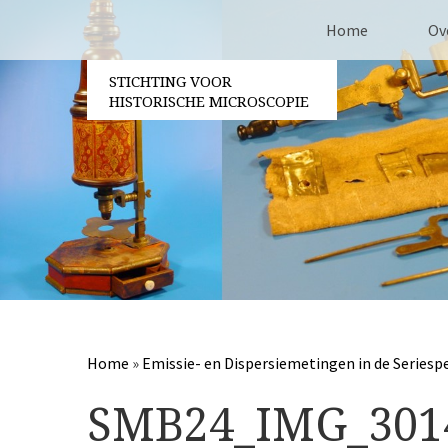
Home
Ov
STICHTING VOOR
Co
HISTORISCHE MICROSCOPIE
Be
Vri
Ja
Pa
Home
»
Emissie- en Dispersiemetingen in de Seriespe
SMB24_IMG_301