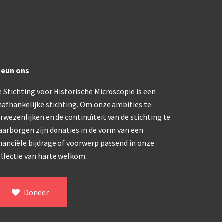
trommelmicroscoop (1869-1873)
/ Prazmowski (1870-1880)
teun ons
870-1890)
 Stichting voor Historische Microscopie is een
)
nafhankelijke stichting. Om onze ambities te
epareermicroscoop (1870-1890)
rwezenlijken en de continuïteit van de stichting te
aarborgen zijn donaties in de vorm van een
lar, Frans (1870-1900)
nanciële bijdrage of voorwerp passend in onze
llectie van harte welkom.
ief IX (ca. 1890)
Doneer
tativ 3’ (1895-1900)