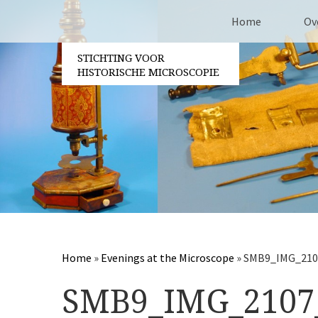
Home
Ov
STICHTING VOOR
Co
HISTORISCHE MICROSCOPIE
Be
Vri
Ja
Pa
Home
»
Evenings at the Microscope
»
SMB9_IMG_210
SMB9_IMG_2107