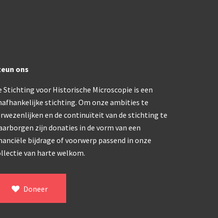
trommelmicroscoop (1869-1873)
/ Prazmowski (1870-1880)
teun ons
870-1890)
 Stichting voor Historische Microscopie is een
)
nafhankelijke stichting. Om onze ambities te
epareermicroscoop (1870-1890)
rwezenlijken en de continuïteit van de stichting te
aarborgen zijn donaties in de vorm van een
lar, Frans (1870-1900)
nanciële bijdrage of voorwerp passend in onze
llectie van harte welkom.
ief IX (ca. 1890)
Doneer
tativ 3’ (1895-1900)