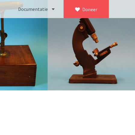
Documentatie
Doneer
×
ca. 1735)
Bleeker
745)
Busch
icroscoop volgens Culpeper (1750-1780)
Leitz
Jones’ most improved type’ (1800-1830)
LOMO/ Zenith
d type (1821-1850)
OIP Gand
, trommelmicroscoop (1831-1841)
Oldelft