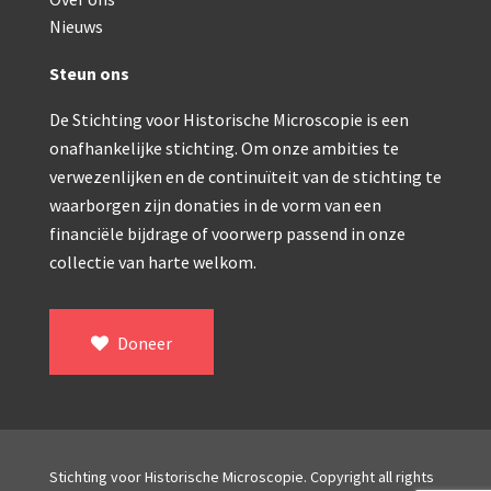
Double pillar, Frans (1870-1900)
Nieuws
Zeiss, statief IX (ca. 1890)
Steun ons
Seibert, ‘Stativ 3’ (1895-1900)
De Stichting voor Historische Microscopie is een
Watson & Sons, No. 1 ‘Van Heurck’ (ca. 1900)
onafhankelijke stichting. Om onze ambities te
Reichert (ca. 1925)
verwezenlijken en de continuïteit van de stichting te
waarborgen zijn donaties in de vorm van een
Winkel, statief BTC (1955-1957)
financiële bijdrage of voorwerp passend in onze
collectie van harte welkom.
ROW, schoolmicroscoop (1955-1965)
ooke, Troughton & Simms, McArthur type (1959-1
Doneer
Bleeker, statief R (ca. 1965)
Meopta, ‘veld’microscoop (1965-1980)
Zeiss, type Ergaval (ca. 1970)
Stichting voor Historische Microscopie. Copyright all rights
‘Junior’ type, USSR (1970-1980)