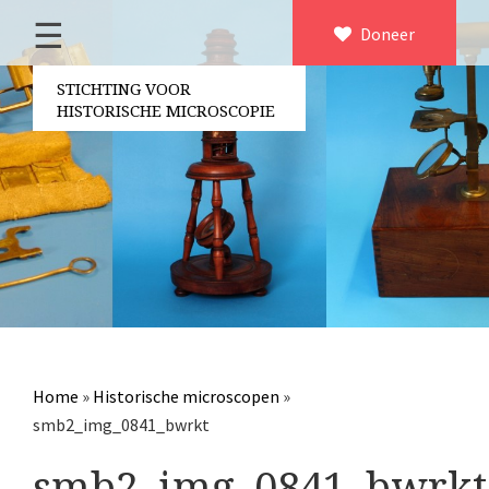
☰
Home
Doneer
×
Over ons
STICHTING VOOR
HISTORISCHE MICROSCOPIE
Contact
Bestuur
Vrijwilligers
Partners
Jaarverslagen
Microscopen
Attributen microscopie
Home
»
Historische microscopen
»
Overige optische instrumenten
smb2_img_0841_bwrkt
Elektrische meetapparatuur
smb2_img_0841_bwrkt