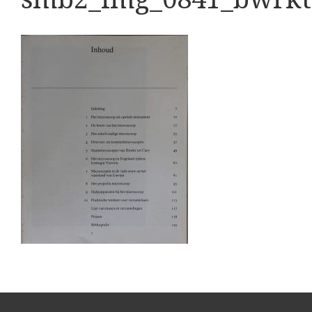
Boeken
Divers
Makers
Images
Culpeper (ca. 1735)
Cuff (ca. 1745)
riepootmicroscoop volgens Culpeper (1750-1780)
ollond, ‘Jones’ most improved type’ (1800-1830)
Long, Gould type (1821-1850)
Chevalier, trommelmicroscoop (1831-1841)
Nachet, ‘grand modèle’ (1856-1862)