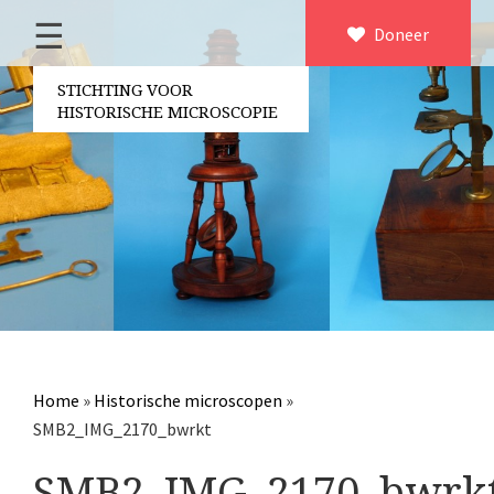
☰
Home
Doneer
×
Over ons
STICHTING VOOR
HISTORISCHE MICROSCOPIE
Contact
Bestuur
Vrijwilligers
Partners
Jaarverslagen
Microscopen
Attributen microscopie
Home
»
Historische microscopen
»
Overige optische instrumenten
SMB2_IMG_2170_bwrkt
Elektrische meetapparatuur
SMB2_IMG_2170_bwrk