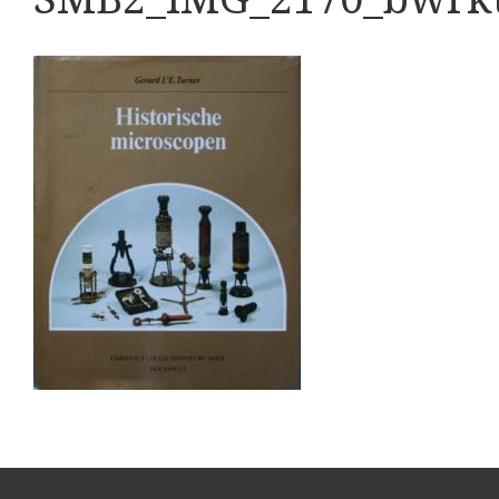
Boeken
Divers
Makers
Images
Culpeper (ca. 1735)
Cuff (ca. 1745)
riepootmicroscoop volgens Culpeper (1750-1780)
Dollond, ‘Jones’ most improved type’ (1800-1830)
Long, Gould type (1821-1850)
Chevalier, trommelmicroscoop (1831-1841)
Nachet, ‘grand modèle’ (1856-1862)