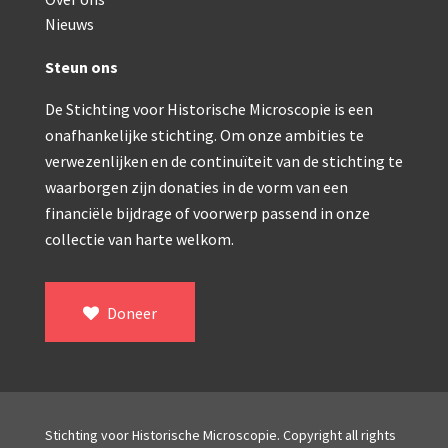
Double pillar, Frans (1870-1900)
Nieuws
Zeiss, statief IX (ca. 1890)
Steun ons
Seibert, ‘Stativ 3’ (1895-1900)
De Stichting voor Historische Microscopie is een
Watson & Sons, No. 1 ‘Van Heurck’ (ca. 1900)
onafhankelijke stichting. Om onze ambities te
Reichert (ca. 1925)
verwezenlijken en de continuïteit van de stichting te
waarborgen zijn donaties in de vorm van een
Winkel, statief BTC (1955-1957)
financiële bijdrage of voorwerp passend in onze
collectie van harte welkom.
ROW, schoolmicroscoop (1955-1965)
ooke, Troughton & Simms, McArthur type (1959-1
Doneer
Bleeker, statief R (ca. 1965)
Meopta, ‘veld’microscoop (1965-1980)
Zeiss, type Ergaval (ca. 1970)
Stichting voor Historische Microscopie. Copyright all rights
‘Junior’ type, USSR (1970-1980)