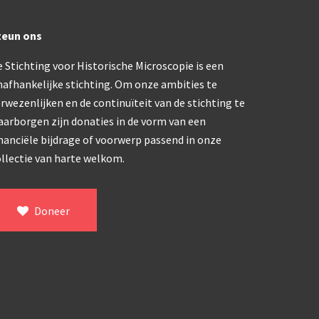
trommelmicroscoop (1869-1873)
teun ons
 Stichting voor Historische Microscopie is een
/ Prazmowski (1870-1880)
nafhankelijke stichting. Om onze ambities te
rwezenlijken en de continuïteit van de stichting te
870-1890)
aarborgen zijn donaties in de vorm van een
)
nanciële bijdrage of voorwerp passend in onze
epareermicroscoop (1870-1890)
llectie van harte welkom.
lar, Frans (1870-1900)
Doneer
ief IX (ca. 1890)
tativ 3’ (1895-1900)