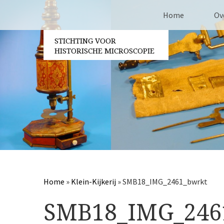
Home
Ov
STICHTING VOOR
Co
HISTORISCHE MICROSCOPIE
Be
Vri
Ja
Pa
Home
»
Klein-Kijkerij
»
SMB18_IMG_2461_bwrkt
SMB18_IMG_246