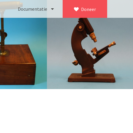
Documentatie
Doneer
×
ca. 1735)
Bleeker
745)
Busch
icroscoop volgens Culpeper (1750-1780)
Leitz
Jones’ most improved type’ (1800-1830)
LOMO/ Zenith
d type (1821-1850)
OIP Gand
, trommelmicroscoop (1831-1841)
Oldelft