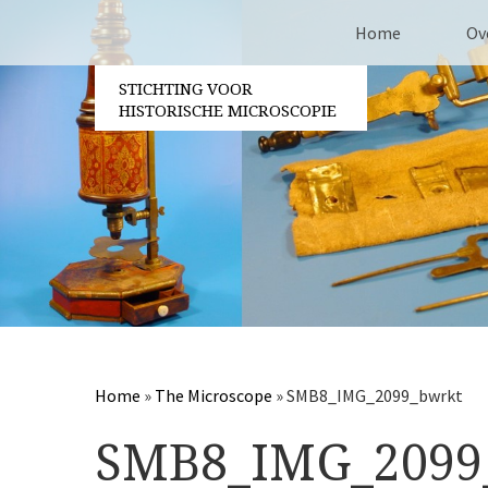
Home
Ov
STICHTING VOOR
Co
HISTORISCHE MICROSCOPIE
Be
Vri
Ja
Pa
Home
»
The Microscope
»
SMB8_IMG_2099_bwrkt
SMB8_IMG_2099