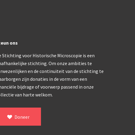
trommelmicroscoop (1869-1873)
/ Prazmowski (1870-1880)
teun ons
870-1890)
 Stichting voor Historische Microscopie is een
)
nafhankelijke stichting. Om onze ambities te
epareermicroscoop (1870-1890)
rwezenlijken en de continuïteit van de stichting te
aarborgen zijn donaties in de vorm van een
lar, Frans (1870-1900)
nanciële bijdrage of voorwerp passend in onze
llectie van harte welkom.
ief IX (ca. 1890)
Doneer
tativ 3’ (1895-1900)