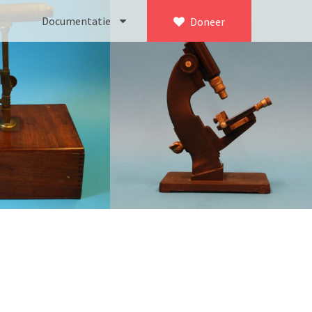
Documentatie
Doneer
×
ca. 1735)
Bleeker
745)
Busch
icroscoop volgens Culpeper (1750-1780)
Leitz
Jones’ most improved type’ (1800-1830)
LOMO/ Zenith
d type (1821-1850)
OIP Gand
, trommelmicroscoop (1831-1841)
Oldelft