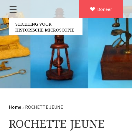
☰
Home
Doneer
×
Over ons
STICHTING VOOR
HISTORISCHE MICROSCOPIE
Contact
Bestuur
Vrijwilligers
Partners
Jaarverslagen
Microscopen
Attributen microscopie
Home
»
ROCHETTE JEUNE
Overige optische instrumenten
ROCHETTE JEUNE
Elektrische meetapparatuur