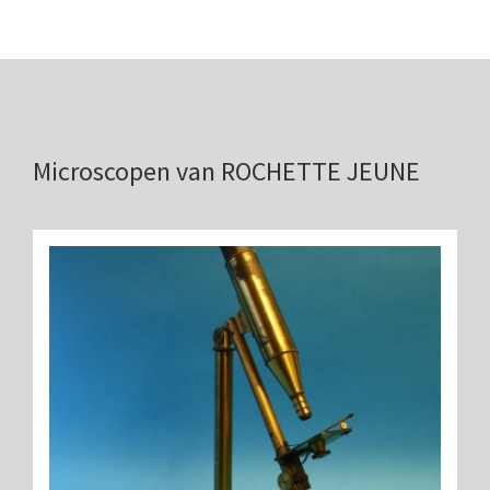
Boeken
Divers
Makers
Images
Microscopen van ROCHETTE JEUNE
Culpeper (ca. 1735)
Cuff (ca. 1745)
riepootmicroscoop volgens Culpeper (1750-1780)
ollond, ‘Jones’ most improved type’ (1800-1830)
Long, Gould type (1821-1850)
Chevalier, trommelmicroscoop (1831-1841)
Nachet, ‘grand modèle’ (1856-1862)