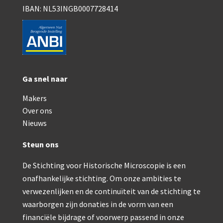
Double pillar, Frans (1870-1900)
IBAN: NL53INGB0007728414
Zeiss, statief IX (ca. 1890)
Seibert, ‘Stativ 3’ (1895-1900)
Watson & Sons, No. 1 ‘Van Heurck’ (ca. 1900)
Ga snel naar
Reichert (ca. 1925)
Makers
Winkel, statief BTC (1955-1957)
Over ons
ROW, schoolmicroscoop (1955-1965)
Nieuws
ooke, Troughton & Simms, McArthur type (1959-1
Steun ons
Bleeker, statief R (ca. 1965)
De Stichting voor Historische Microscopie is een
onafhankelijke stichting. Om onze ambities te
Meopta, ‘veld’microscoop (1965-1980)
verwezenlijken en de continuïteit van de stichting te
Zeiss, type Ergaval (ca. 1970)
waarborgen zijn donaties in de vorm van een
financiële bijdrage of voorwerp passend in onze
‘Junior’ type, USSR (1970-1980)