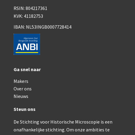
RSIN: 804217361
AOC, samenklapbaar (ca. 1973)
KVK: 41182753
Zeiss, modern microscoop (1980-2010)
IBAN: NL53INGB0007728414
Documentatie
Bleeker
Busch
Ga snel naar
Leitz
Makers
LOMO/ Zenith
Over ons
Oldelft
Nieuws
OIP Gand
Steun ons
Rathenower Optische Werke (ROW)
De Stichting voor Historische Microscopie is een
onafhankelijke stichting. Om onze ambities te
Reichert