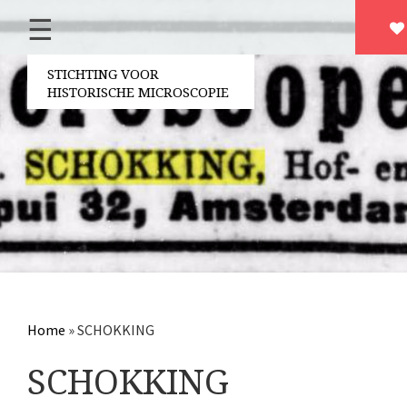
☰
Home
Over ons
STICHTING VOOR
HISTORISCHE MICROSCOPIE
Contact
Bestuur
Vrijwilligers
Partners
Jaarverslagen
Microscopen
Attributen microscopie
Home
»
SCHOKKING
Overige optische instrumenten
SCHOKKING
Elektrische meetapparatuur