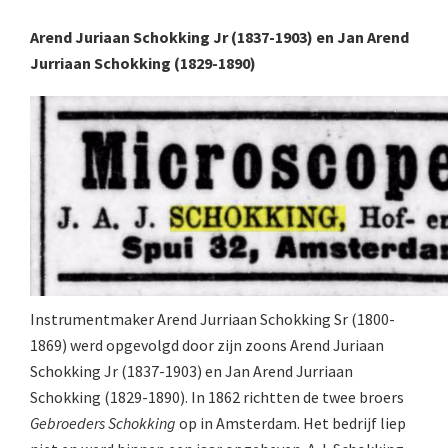
Boeken
Arend Juriaan Schokking Jr (1837-1903) en Jan Arend
Divers
Jurriaan Schokking (1829-1890)
Makers
Images
Culpeper (ca. 1735)
Cuff (ca. 1745)
Driepootmicroscoop volgens Culpeper (1750
Dollond, ‘Jones’ most improved type’ (1800-
Instrumentmaker Arend Jurriaan Schokking Sr (1800-
Long, Gould type (1821-1850)
1869) werd opgevolgd door zijn zoons Arend Juriaan
Schokking Jr (1837-1903) en Jan Arend Jurriaan
Chevalier, trommelmicroscoop (1831-184
Schokking (1829-1890). In 1862 richtten de twee broers
Nachet, ‘grand modèle’ (1856-1862)
Gebroeders Schokking
op in Amsterdam. Het bedrijf liep