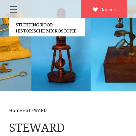
☰
Home
Doneer
×
Over ons
STICHTING VOOR
HISTORISCHE MICROSCOPIE
Contact
Bestuur
Vrijwilligers
Partners
Jaarverslagen
Microscopen
Attributen microscopie
Home
»
STEWARD
Overige optische instrumenten
STEWARD
Elektrische meetapparatuur