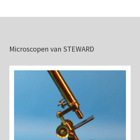
Boeken
Divers
Makers
Images
Microscopen van STEWARD
Culpeper (ca. 1735)
Cuff (ca. 1745)
riepootmicroscoop volgens Culpeper (1750-1780)
ollond, ‘Jones’ most improved type’ (1800-1830)
Long, Gould type (1821-1850)
Chevalier, trommelmicroscoop (1831-1841)
Nachet, ‘grand modèle’ (1856-1862)