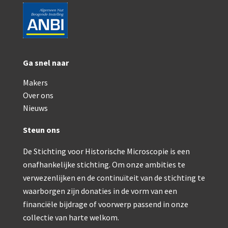
AOC, samenklapbaar (ca. 1973)
Zeiss, modern microscoop (1980-2010)
Documentatie
Ga snel naar
Bleeker
Makers
Over ons
Busch
Nieuws
Leitz
Steun ons
LOMO/ Zenith
De Stichting voor Historische Microscopie is een
Oldelft
onafhankelijke stichting. Om onze ambities te
verwezenlijken en de continuïteit van de stichting te
OIP Gand
waarborgen zijn donaties in de vorm van een
Rathenower Optische Werke (ROW)
financiële bijdrage of voorwerp passend in onze
collectie van harte welkom.
Reichert