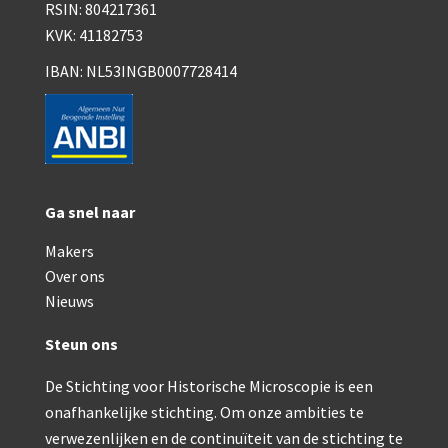
Smith, Beck & Beck, ‘Lister limb’ (1857)
RSIN: 804217361
KVK: 41182753
mith, Beck & Beck, ‘popular microscope’ (ca. 1857
IBAN: NL53INGB0007728414
Dollond, ‘bar-limb’ (1860-1880)
Ongesigneerd, Engels (1860-1880)
Robbins (1860-1890)
Nachet, ‘plus simple’ (1862-1880)
Ga snel naar
Beck & Beck, ‘popular microscope’ (1867)
Makers
Over ons
Bianchi, trommelmicroscoop (1869-1873)
Nieuws
Crouch (1870-1890)
Steun ons
Hartnack / Prazmowski (1870-1880)
De Stichting voor Historische Microscopie is een
Baker, prepareermicroscoop (1870-1890)
onafhankelijke stichting. Om onze ambities te
verwezenlijken en de continuïteit van de stichting te