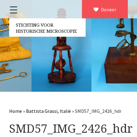
☰
Home
Doneer
×
Over ons
STICHTING VOOR
HISTORISCHE MICROSCOPIE
Contact
Bestuur
Vrijwilligers
Partners
Jaarverslagen
Microscopen
Attributen microscopie
Home
»
Battista Grassi, Italië
»
SMD57_IMG_2426_hdr
Overige optische instrumenten
SMD57_IMG_2426_hdr
Elektrische meetapparatuur