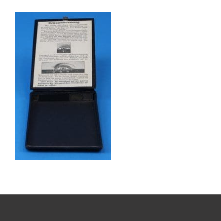
Boeken
Divers
Makers
Images
Culpeper (ca. 1735)
Cuff (ca. 1745)
Driepootmicroscoop volgens Culpeper (1750-1780
Dollond, ‘Jones’ most improved type’ (1800-1830)
Long, Gould type (1821-1850)
Chevalier, trommelmicroscoop (1831-1841)
Nachet, ‘grand modèle’ (1856-1862)