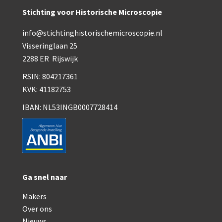
Smith, Beck & Beck, ‘Lister limb’ (1857)
Stichting voor Historische Microscopie
Smith, Beck & Beck, ‘popular microscope’ (ca. 1857
info@stichtinghistorischemicroscopie.nl
Dollond, ‘bar-limb’ (1860-1880)
Visseringlaan 25
2288 ER Rijswijk
Ongesigneerd, Engels (1860-1880)
RSIN: 804217361
Robbins (1860-1890)
KVK: 41182753
Nachet, ‘plus simple’ (1862-1880)
IBAN: NL53INGB0007728414
Beck & Beck, ‘popular microscope’ (1867)
Bianchi, trommelmicroscoop (1869-1873)
Crouch (1870-1890)
Ga snel naar
Hartnack / Prazmowski (1870-1880)
Makers
Baker, prepareermicroscoop (1870-1890)
Over ons
Nieuws