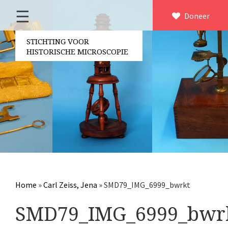
☰
Home
Doneer
×
Over ons
STICHTING VOOR
HISTORISCHE MICROSCOPIE
Contact
Bestuur
Vrijwilligers
Partners
Jaarverslagen
Microscopen
Attributen microscopie
Home
»
Carl Zeiss, Jena
»
SMD79_IMG_6999_bwrkt
Overige optische instrumenten
SMD79_IMG_6999_bwr
Elektrische meetapparatuur