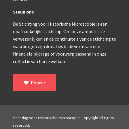
Double pillar, Frans (1870-1900)
Zeiss, statief IX (ca. 1890)
Steun ons
Seibert, ‘Stativ 3’ (1895-1900)
De Stichting voor Historische Microscopie is een
onafhankelijke stichting. Om onze ambities te
Watson & Sons, No. 1 ‘Van Heurck’ (ca. 1900)
verwezenlijken en de continuïteit van de stichting te
Reichert (ca. 1925)
waarborgen zijn donaties in de vorm van een
financiële bijdrage of voorwerp passend in onze
Winkel, statief BTC (1955-1957)
collectie van harte welkom.
ROW, schoolmicroscoop (1955-1965)
ooke, Troughton & Simms, McArthur type (1959-1
Doneer
Bleeker, statief R (ca. 1965)
Meopta, ‘veld’microscoop (1965-1980)
Zeiss, type Ergaval (ca. 1970)
Stichting voor Historische Microscopie. Copyright all rights
reserved.
‘Junior’ type, USSR (1970-1980)