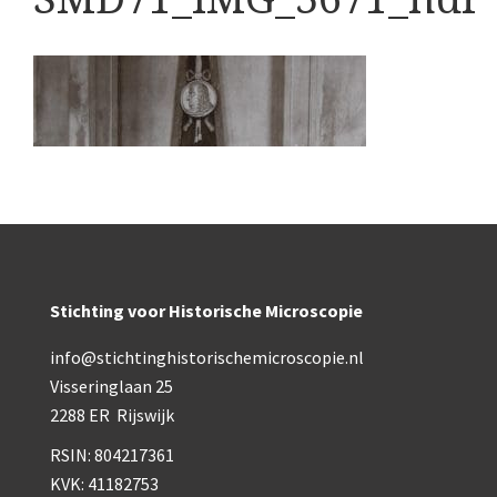
Boeken
Divers
Makers
Images
Culpeper (ca. 1735)
Cuff (ca. 1745)
riepootmicroscoop volgens Culpeper (1750-1780)
Stichting voor Historische Microscopie
ollond, ‘Jones’ most improved type’ (1800-1830)
info@stichtinghistorischemicroscopie.nl
Long, Gould type (1821-1850)
Visseringlaan 25
2288 ER Rijswijk
Chevalier, trommelmicroscoop (1831-1841)
RSIN: 804217361
Nachet, ‘grand modèle’ (1856-1862)
KVK: 41182753