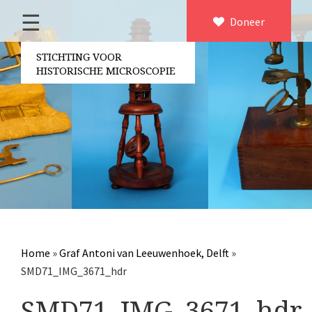
☰
Home
Doneer
×
Over ons
STICHTING VOOR
HISTORISCHE MICROSCOPIE
Contact
Bestuur
Vrijwilligers
Partners
Jaarverslagen
Microscopen
Attributen microscopie
Home
»
Graf Antoni van Leeuwenhoek, Delft
»
Overige optische instrumenten
SMD71_IMG_3671_hdr
Elektrische meetapparatuur
SMD71_IMG_3671_hdr