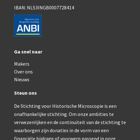
Smith, Beck & Beck, ‘Lister limb’ (1857)
IBAN: NL53INGB0007728414
mith, Beck & Beck, ‘popular microscope’ (ca. 1857
Dollond, ‘bar-limb’ (1860-1880)
Ongesigneerd, Engels (1860-1880)
Ga snel naar
Robbins (1860-1890)
Makers
Nachet, ‘plus simple’ (1862-1880)
Over ons
Beck & Beck, ‘popular microscope’ (1867)
Nieuws
Bianchi, trommelmicroscoop (1869-1873)
Steun ons
Crouch (1870-1890)
De Stichting voor Historische Microscopie is een
onafhankelijke stichting. Om onze ambities te
Hartnack / Prazmowski (1870-1880)
verwezenlijken en de continuïteit van de stichting te
Baker, prepareermicroscoop (1870-1890)
waarborgen zijn donaties in de vorm van een
financiële bijdrage of voorwerp passend in onze