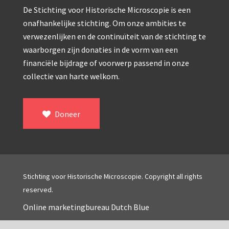
Double pillar, Frans (1870-1900)
De Stichting voor Historische Microscopie is een
Zeiss, statief IX (ca. 1890)
onafhankelijke stichting. Om onze ambities te
verwezenlijken en de continuïteit van de stichting te
Seibert, ‘Stativ 3’ (1895-1900)
waarborgen zijn donaties in de vorm van een
Watson & Sons, No. 1 ‘Van Heurck’ (ca. 1900)
financiële bijdrage of voorwerp passend in onze
collectie van harte welkom.
Reichert (ca. 1925)
Winkel, statief BTC (1955-1957)
Doneer
ROW, schoolmicroscoop (1955-1965)
ooke, Troughton & Simms, McArthur type (1959-1
Bleeker, statief R (ca. 1965)
Stichting voor Historische Microscopie. Copyright all rights
Meopta, ‘veld’microscoop (1965-1980)
reserved.
Zeiss, type Ergaval (ca. 1970)
Online marketingbureau Dutch Blue
‘Junior’ type, USSR (1970-1980)