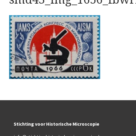
Boeken
Divers
Makers
Images
Culpeper (ca. 1735)
Cuff (ca. 1745)
Driepootmicroscoop volgens Culpeper (1750-1780
Dollond, ‘Jones’ most improved type’ (1800-1830)
Long, Gould type (1821-1850)
Chevalier, trommelmicroscoop (1831-1841)
Stichting voor Historische Microscopie
Nachet, ‘grand modèle’ (1856-1862)