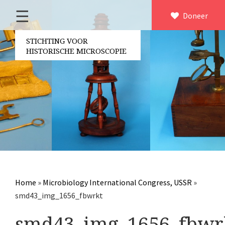
☰
Home
Doneer
×
Over ons
STICHTING VOOR
HISTORISCHE MICROSCOPIE
Contact
Bestuur
Vrijwilligers
Partners
Jaarverslagen
Microscopen
Attributen microscopie
Home
»
Microbiology International Congress, USSR
»
Overige optische instrumenten
smd43_img_1656_fbwrkt
Elektrische meetapparatuur
smd43_img_1656_fbwr