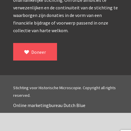
Double pillar, Frans (1870-1900)
onafhankelijke stichting. Om onze ambities te
verwezenlijken en de continuïteit van de stichting te
Zeiss, statief IX (ca. 1890)
waarborgen zijn donaties in de vorm van een
financiële bijdrage of voorwerp passend in onze
Seibert, ‘Stativ 3’ (1895-1900)
collectie van harte welkom.
Watson & Sons, No. 1 ‘Van Heurck’ (ca. 1900)
Reichert (ca. 1925)
Doneer
Winkel, statief BTC (1955-1957)
ROW, schoolmicroscoop (1955-1965)
ooke, Troughton & Simms, McArthur type (1959-1
Stichting voor Historische Microscopie. Copyright all rights
Bleeker, statief R (ca. 1965)
reserved.
Meopta, ‘veld’microscoop (1965-1980)
Online marketingbureau Dutch Blue
Zeiss, type Ergaval (ca. 1970)
‘Junior’ type, USSR (1970-1980)