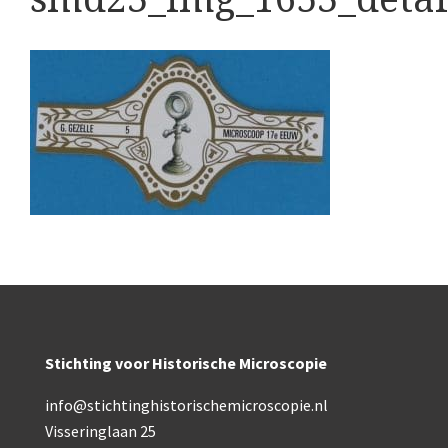
Boeken
Divers
Makers
Images
Culpeper (ca. 1735)
Cuff (ca. 1745)
Driepootmicroscoop volgens Culpeper (1750-1780
Dollond, ‘Jones’ most improved type’ (1800-1830)
Long, Gould type (1821-1850)
Stichting voor Historische Microscopie
Chevalier, trommelmicroscoop (1831-1841)
info@stichtinghistorischemicroscopie.nl
Nachet, ‘grand modèle’ (1856-1862)
Visseringlaan 25