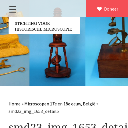
☰
Home
Doneer
×
Over ons
STICHTING VOOR
HISTORISCHE MICROSCOPIE
Contact
Bestuur
Vrijwilligers
Partners
Jaarverslagen
Microscopen
Attributen microscopie
Home
»
Microscopen 17e en 18e eeuw, België
»
Overige optische instrumenten
smd23_img_1653_detail5
Elektrische meetapparatuur
smd23_img_1653_detai