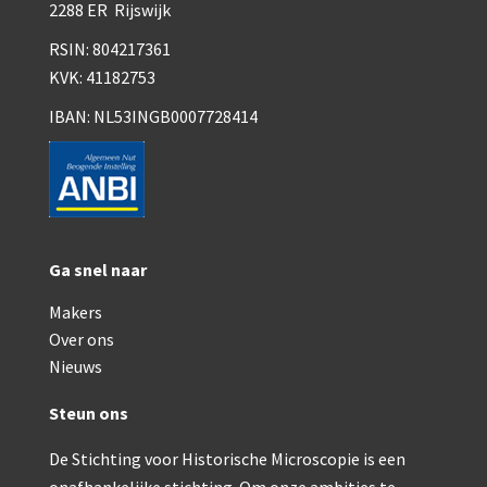
Smith, Beck & Beck, ‘Lister limb’ (1857)
2288 ER Rijswijk
RSIN: 804217361
Smith, Beck & Beck, ‘popular microscope’ (ca. 185
KVK: 41182753
Dollond, ‘bar-limb’ (1860-1880)
IBAN: NL53INGB0007728414
Ongesigneerd, Engels (1860-1880)
Robbins (1860-1890)
Nachet, ‘plus simple’ (1862-1880)
Beck & Beck, ‘popular microscope’ (1867)
Ga snel naar
Makers
Bianchi, trommelmicroscoop (1869-1873)
Over ons
Crouch (1870-1890)
Nieuws
Hartnack / Prazmowski (1870-1880)
Steun ons
Baker, prepareermicroscoop (1870-1890)
De Stichting voor Historische Microscopie is een