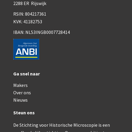
Smith, Beck & Beck, ‘Lister limb’ (1857)
2288 ER Rijswijk
RSIN: 804217361
Smith, Beck & Beck, ‘popular microscope’ (ca. 185
KVK: 41182753
Dollond, ‘bar-limb’ (1860-1880)
IBAN: NL53INGB0007728414
Ongesigneerd, Engels (1860-1880)
Robbins (1860-1890)
Nachet, ‘plus simple’ (1862-1880)
Beck & Beck, ‘popular microscope’ (1867)
Ga snel naar
Bianchi, trommelmicroscoop (1869-1873)
Makers
Over ons
Crouch (1870-1890)
Nieuws
Hartnack / Prazmowski (1870-1880)
Steun ons
Baker, prepareermicroscoop (1870-1890)
De Stichting voor Historische Microscopie is een