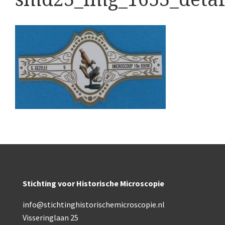
Boeken
Divers
Makers
Images
Culpeper (ca. 1735)
Cuff (ca. 1745)
Driepootmicroscoop volgens Culpeper (1750-1780
Dollond, ‘Jones’ most improved type’ (1800-1830)
Long, Gould type (1821-1850)
Stichting voor Historische Microscopie
Chevalier, trommelmicroscoop (1831-1841)
info@stichtinghistorischemicroscopie.nl
Nachet, ‘grand modèle’ (1856-1862)
Visseringlaan 25