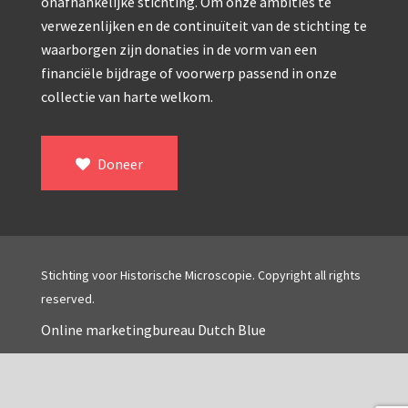
Double pillar, Frans (1870-1900)
onafhankelijke stichting. Om onze ambities te
verwezenlijken en de continuïteit van de stichting te
Zeiss, statief IX (ca. 1890)
waarborgen zijn donaties in de vorm van een
Seibert, ‘Stativ 3’ (1895-1900)
financiële bijdrage of voorwerp passend in onze
collectie van harte welkom.
Watson & Sons, No. 1 ‘Van Heurck’ (ca. 1900)
Reichert (ca. 1925)
Doneer
Winkel, statief BTC (1955-1957)
ROW, schoolmicroscoop (1955-1965)
ooke, Troughton & Simms, McArthur type (1959-1
Stichting voor Historische Microscopie. Copyright all rights
Bleeker, statief R (ca. 1965)
reserved.
Meopta, ‘veld’microscoop (1965-1980)
Online marketingbureau Dutch Blue
Zeiss, type Ergaval (ca. 1970)
‘Junior’ type, USSR (1970-1980)