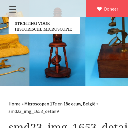
☰
Home
Doneer
×
Over ons
STICHTING VOOR
HISTORISCHE MICROSCOPIE
Contact
Bestuur
Vrijwilligers
Partners
Jaarverslagen
Microscopen
Attributen microscopie
Home
»
Microscopen 17e en 18e eeuw, België
»
Overige optische instrumenten
smd23_img_1653_detail9
Elektrische meetapparatuur
smd23_img_1653_detai