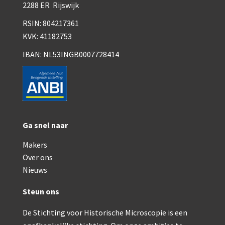
Smith, Beck & Beck, ‘Lister limb’ (1857)
2288 ER Rijswijk
RSIN: 804217361
Smith, Beck & Beck, ‘popular microscope’ (ca. 185
KVK: 41182753
Dollond, ‘bar-limb’ (1860-1880)
IBAN: NL53INGB0007728414
Ongesigneerd, Engels (1860-1880)
Robbins (1860-1890)
Nachet, ‘plus simple’ (1862-1880)
Beck & Beck, ‘popular microscope’ (1867)
Ga snel naar
Bianchi, trommelmicroscoop (1869-1873)
Makers
Over ons
Crouch (1870-1890)
Nieuws
Hartnack / Prazmowski (1870-1880)
Steun ons
Baker, prepareermicroscoop (1870-1890)
De Stichting voor Historische Microscopie is een