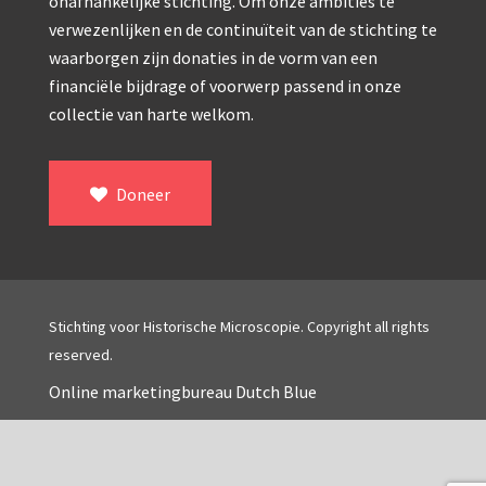
Double pillar, Frans (1870-1900)
onafhankelijke stichting. Om onze ambities te
verwezenlijken en de continuïteit van de stichting te
Zeiss, statief IX (ca. 1890)
waarborgen zijn donaties in de vorm van een
financiële bijdrage of voorwerp passend in onze
Seibert, ‘Stativ 3’ (1895-1900)
collectie van harte welkom.
Watson & Sons, No. 1 ‘Van Heurck’ (ca. 1900)
Reichert (ca. 1925)
Doneer
Winkel, statief BTC (1955-1957)
ROW, schoolmicroscoop (1955-1965)
ooke, Troughton & Simms, McArthur type (1959-1
Stichting voor Historische Microscopie. Copyright all rights
Bleeker, statief R (ca. 1965)
reserved.
Meopta, ‘veld’microscoop (1965-1980)
Online marketingbureau Dutch Blue
Zeiss, type Ergaval (ca. 1970)
‘Junior’ type, USSR (1970-1980)