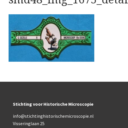
Boeken
Divers
Makers
Images
Culpeper (ca. 1735)
Cuff (ca. 1745)
Driepootmicroscoop volgens Culpeper (1750-1780
Dollond, ‘Jones’ most improved type’ (1800-1830)
Long, Gould type (1821-1850)
Stichting voor Historische Microscopie
Chevalier, trommelmicroscoop (1831-1841)
info@stichtinghistorischemicroscopie.nl
Nachet, ‘grand modèle’ (1856-1862)
Visseringlaan 25