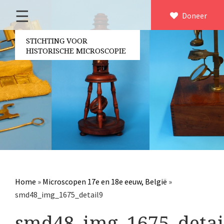
☰
Home
Doneer
×
Over ons
STICHTING VOOR
HISTORISCHE MICROSCOPIE
Contact
Bestuur
Vrijwilligers
Partners
Jaarverslagen
Microscopen
Attributen microscopie
Home
»
Microscopen 17e en 18e eeuw, België
»
Overige optische instrumenten
smd48_img_1675_detail9
Elektrische meetapparatuur
smd48_img_1675_detai