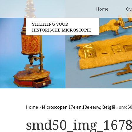
Home
Ov
STICHTING VOOR
Co
HISTORISCHE MICROSCOPIE
Be
Vri
Ja
Pa
Home
»
Microscopen 17e en 18e eeuw, België
»
smd50
smd50_img_1678