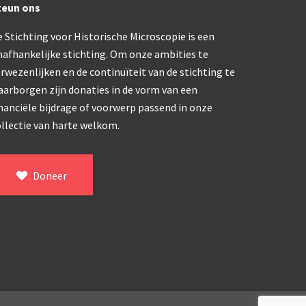
teun ons
trommelmicroscoop (1869-1873)
 Stichting voor Historische Microscopie is een
nafhankelijke stichting. Om onze ambities te
/ Prazmowski (1870-1880)
rwezenlijken en de continuïteit van de stichting te
aarborgen zijn donaties in de vorm van een
870-1890)
nanciële bijdrage of voorwerp passend in onze
llectie van harte welkom.
)
epareermicroscoop (1870-1890)
Doneer
lar, Frans (1870-1900)
ief IX (ca. 1890)
tativ 3’ (1895-1900)