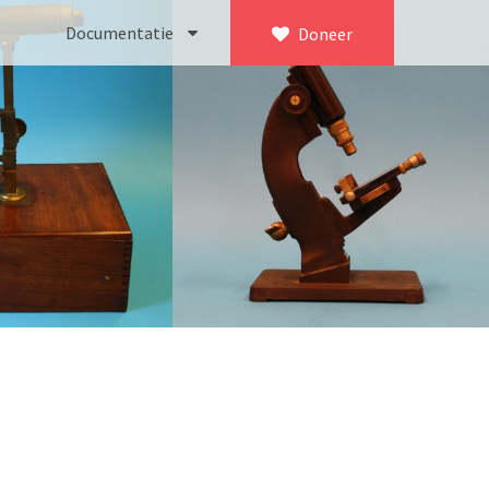
Documentatie
Doneer
×
ca. 1735)
Bleeker
745)
Busch
icroscoop volgens Culpeper (1750-1780)
Leitz
Jones’ most improved type’ (1800-1830)
LOMO/ Zenith
d type (1821-1850)
OIP Gand
, trommelmicroscoop (1831-1841)
Oldelft