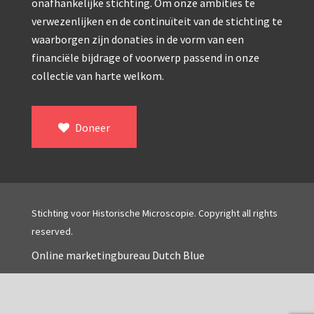
Double pillar, Frans (1870-1900)
onafhankelijke stichting. Om onze ambities te
verwezenlijken en de continuïteit van de stichting te
Zeiss, statief IX (ca. 1890)
waarborgen zijn donaties in de vorm van een
Seibert, ‘Stativ 3’ (1895-1900)
financiële bijdrage of voorwerp passend in onze
collectie van harte welkom.
Watson & Sons, No. 1 ‘Van Heurck’ (ca. 1900)
Reichert (ca. 1925)
Doneer
Winkel, statief BTC (1955-1957)
ROW, schoolmicroscoop (1955-1965)
ooke, Troughton & Simms, McArthur type (1959-1
Stichting voor Historische Microscopie. Copyright all rights
Bleeker, statief R (ca. 1965)
reserved.
Meopta, ‘veld’microscoop (1965-1980)
Online marketingbureau Dutch Blue
Zeiss, type Ergaval (ca. 1970)
‘Junior’ type, USSR (1970-1980)