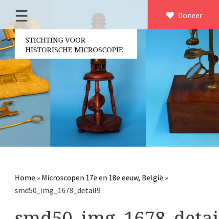
☰
Home
Doneer
×
Over ons
STICHTING VOOR
HISTORISCHE MICROSCOPIE
Contact
Bestuur
Vrijwilligers
Partners
Jaarverslagen
Microscopen
Attributen microscopie
Home
»
Microscopen 17e en 18e eeuw, België
»
Overige optische instrumenten
smd50_img_1678_detail9
Elektrische meetapparatuur
smd50_img_1678_detai