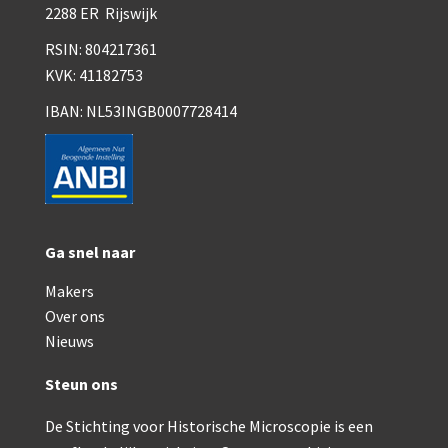
Smith, Beck & Beck, ‘Lister limb’ (1857)
2288 ER Rijswijk
Smith, Beck & Beck, ‘popular microscope’ (ca. 185
RSIN: 804217361
KVK: 41182753
Dollond, ‘bar-limb’ (1860-1880)
IBAN: NL53INGB0007728414
Ongesigneerd, Engels (1860-1880)
Robbins (1860-1890)
Nachet, ‘plus simple’ (1862-1880)
Beck & Beck, ‘popular microscope’ (1867)
Ga snel naar
Bianchi, trommelmicroscoop (1869-1873)
Makers
Over ons
Crouch (1870-1890)
Nieuws
Hartnack / Prazmowski (1870-1880)
Steun ons
Baker, prepareermicroscoop (1870-1890)
De Stichting voor Historische Microscopie is een