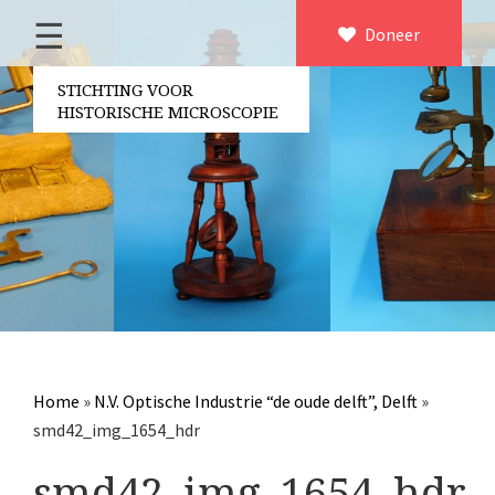
☰
Home
Doneer
×
Over ons
STICHTING VOOR
HISTORISCHE MICROSCOPIE
Contact
Bestuur
Vrijwilligers
Partners
Jaarverslagen
Microscopen
Attributen microscopie
Home
»
N.V. Optische Industrie “de oude delft”, Delft
»
Overige optische instrumenten
smd42_img_1654_hdr
Elektrische meetapparatuur
smd42_img_1654_hdr