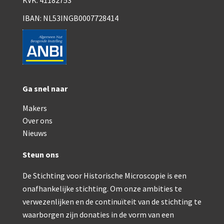
KVK: 41182753
Smith, Beck & Beck, ‘Lister limb’ (1857)
IBAN: NL53INGB0007728414
mith, Beck & Beck, ‘popular microscope’ (ca. 1857
Dollond, ‘bar-limb’ (1860-1880)
Ongesigneerd, Engels (1860-1880)
Robbins (1860-1890)
Ga snel naar
Nachet, ‘plus simple’ (1862-1880)
Makers
Over ons
Beck & Beck, ‘popular microscope’ (1867)
Nieuws
Bianchi, trommelmicroscoop (1869-1873)
Steun ons
Crouch (1870-1890)
De Stichting voor Historische Microscopie is een
Hartnack / Prazmowski (1870-1880)
onafhankelijke stichting. Om onze ambities te
verwezenlijken en de continuïteit van de stichting te
Baker, prepareermicroscoop (1870-1890)
waarborgen zijn donaties in de vorm van een