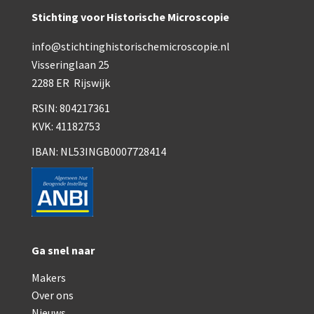
Smith, Beck & Beck, ‘Lister limb’ (1857)
Stichting voor Historische Microscopie
mith, Beck & Beck, ‘popular microscope’ (ca. 1857
info@stichtinghistorischemicroscopie.nl
Dollond, ‘bar-limb’ (1860-1880)
Visseringlaan 25
2288 ER Rijswijk
Ongesigneerd, Engels (1860-1880)
RSIN: 804217361
Robbins (1860-1890)
KVK: 41182753
Nachet, ‘plus simple’ (1862-1880)
IBAN: NL53INGB0007728414
Beck & Beck, ‘popular microscope’ (1867)
Bianchi, trommelmicroscoop (1869-1873)
Crouch (1870-1890)
Ga snel naar
Hartnack / Prazmowski (1870-1880)
Makers
Baker, prepareermicroscoop (1870-1890)
Over ons
Nieuws