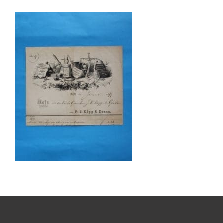
Boeken
Divers
Makers
Images
Culpeper (ca. 1735)
Cuff (ca. 1745)
riepootmicroscoop volgens Culpeper (1750-1780)
ollond, ‘Jones’ most improved type’ (1800-1830)
Long, Gould type (1821-1850)
Chevalier, trommelmicroscoop (1831-1841)
Nachet, ‘grand modèle’ (1856-1862)