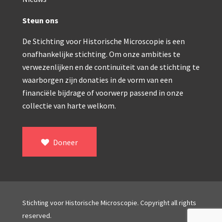
Double pillar, Frans (1870-1900)
Zeiss, statief IX (ca. 1890)
Steun ons
Seibert, ‘Stativ 3’ (1895-1900)
De Stichting voor Historische Microscopie is een
onafhankelijke stichting. Om onze ambities te
Watson & Sons, No. 1 ‘Van Heurck’ (ca. 1900)
verwezenlijken en de continuïteit van de stichting te
Reichert (ca. 1925)
waarborgen zijn donaties in de vorm van een
financiële bijdrage of voorwerp passend in onze
Winkel, statief BTC (1955-1957)
collectie van harte welkom.
ROW, schoolmicroscoop (1955-1965)
ooke, Troughton & Simms, McArthur type (1959-1
Doneer
Bleeker, statief R (ca. 1965)
Meopta, ‘veld’microscoop (1965-1980)
Zeiss, type Ergaval (ca. 1970)
Stichting voor Historische Microscopie. Copyright all rights
reserved.
‘Junior’ type, USSR (1970-1980)