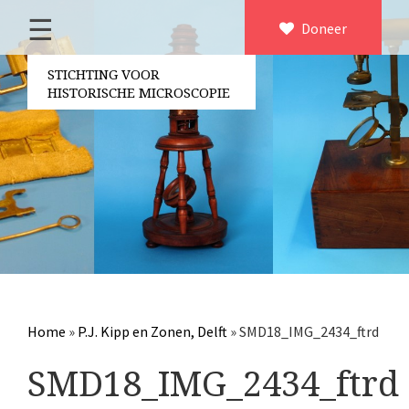
☰
Home
Doneer
×
Over ons
STICHTING VOOR
HISTORISCHE MICROSCOPIE
Contact
Bestuur
Vrijwilligers
Partners
Jaarverslagen
Microscopen
Attributen microscopie
Home
»
P.J. Kipp en Zonen, Delft
»
SMD18_IMG_2434_ftrd
Overige optische instrumenten
SMD18_IMG_2434_ftrd
Elektrische meetapparatuur