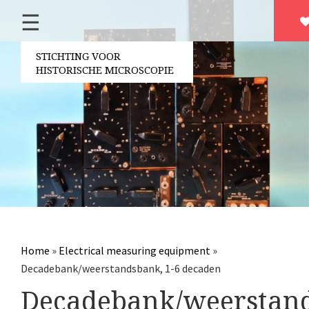
☰
Home
Over ons
STICHTING VOOR
HISTORISCHE MICROSCOPIE
Contact
Bestuur
Vrijwilligers
Partners
Jaarverslagen
Microscopen
Attributen microscopie
Home
»
Electrical measuring equipment
»
Overige optische instrumenten
Decadebank/weerstandsbank, 1-6 decaden
Elektrische meetapparatuur
Decadebank/weerstan