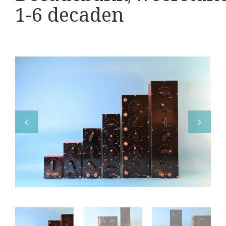
Boeken
1-6 decaden
Divers
Makers
Images
Culpeper (ca. 1735)
Cuff (ca. 1745)
Driepootmicroscoop volgens Culpeper (1750
Dollond, ‘Jones’ most improved type’ (1800
Long, Gould type (1821-1850)
Chevalier, trommelmicroscoop (1831-184
Nachet, ‘grand modèle’ (1856-1862)