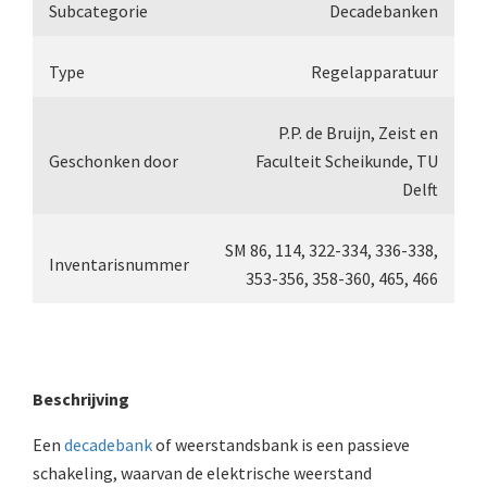
Double pillar, Frans (1870-1900)
Subcategorie
Decadebanken
Zeiss, statief IX (ca. 1890)
Type
Regelapparatuur
Seibert, ‘Stativ 3’ (1895-1900)
Watson & Sons, No. 1 ‘Van Heurck’ (ca. 19
P.P. de Bruijn, Zeist en
Geschonken door
Faculteit Scheikunde, TU
Reichert (ca. 1925)
Delft
Winkel, statief BTC (1955-1957)
SM 86, 114, 322-334, 336-338,
ROW, schoolmicroscoop (1955-1965)
Inventarisnummer
353-356, 358-360, 465, 466
Cooke, Troughton & Simms, McArthur type (19
Bleeker, statief R (ca. 1965)
Meopta, ‘veld’microscoop (1965-1980)
Beschrijving
Zeiss, type Ergaval (ca. 1970)
Een
decadebank
of weerstandsbank is een passieve
schakeling, waarvan de elektrische weerstand
‘Junior’ type, USSR (1970-1980)