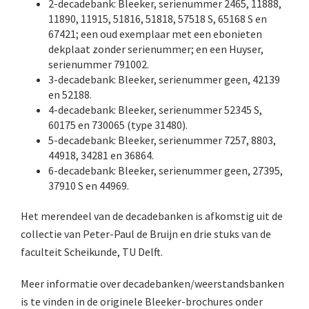
2-decadebank: Bleeker, serienummer 2465, 11888,
Wild
11890, 11915, 51816, 51818, 57518 S, 65168 S en
67421; een oud exemplaar met een ebonieten
Zeiss
dekplaat zonder serienummer; en een Huyser,
serienummer 791002.
3-decadebank: Bleeker, serienummer geen, 42139
en 52188.
4-decadebank: Bleeker, serienummer 52345 S,
60175 en 730065 (type 31480).
5-decadebank: Bleeker, serienummer 7257, 8803,
44918, 34281 en 36864.
6-decadebank: Bleeker, serienummer geen, 27395,
37910 S en 44969.
Het merendeel van de decadebanken is afkomstig uit de
collectie van Peter-Paul de Bruijn en drie stuks van de
faculteit Scheikunde, TU Delft.
Meer informatie over decadebanken/weerstandsbanken
is te vinden in de originele Bleeker-brochures onder