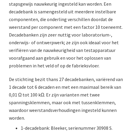
stapsgewijs nauwkeurig ingesteld kan worden. Een
AOC, samenklapbaar (ca. 1973)
decadebank is samengesteld uit meerdere instelbare
componenten, die onderling verschillen doordat de
Zeiss, modern microscoop (1980-2010)
weerstand per component met een factor 10 toeneemt.
Documentatie
Decadebanken zijn zeer nuttig voor laboratorium-,
onderwijs- of ontwerpwerk; ze zijn ook ideaal voor het
Bleeker
verifiëren van de nauwkeurigheid van testapparatuur
Busch
voorafgaand aan gebruik en voor het oplossen van
problemen in het veld of op de fabrieksvloer.
Leitz
De stichting bezit thans 27 decadebanken, variërend van
LOMO/ Zenith
1 decade tot 6 decaden en met een maximaal bereik van
Oldelft
0,01 Ω tot 100 kΩ. Er zijn varianten met twee
spanningsklemmen, maar ook met tussenklemmen,
OIP Gand
waardoor weerstandsverhoudingen ingesteld kunnen
Rathenower Optische Werke (ROW)
worden.
1-decadebank: Bleeker, serienummer 30908 S.
Reichert