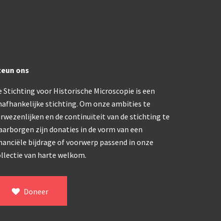
trommelmicroscoop (1869-1873)
/ Prazmowski (1870-1880)
teun ons
870-1890)
 Stichting voor Historische Microscopie is een
)
nafhankelijke stichting. Om onze ambities te
epareermicroscoop (1870-1890)
rwezenlijken en de continuïteit van de stichting te
aarborgen zijn donaties in de vorm van een
lar, Frans (1870-1900)
nanciële bijdrage of voorwerp passend in onze
llectie van harte welkom.
ief IX (ca. 1890)
Doneer
tativ 3’ (1895-1900)