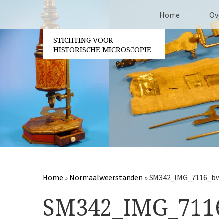
Home
Ov
STICHTING VOOR
Co
HISTORISCHE MICROSCOPIE
Be
Vri
Ja
Pa
Home
»
Normaalweerstanden
»
SM342_IMG_7116_bw
SM342_IMG_711