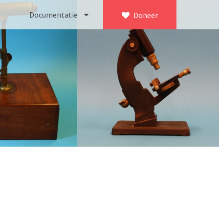
Documentatie
Doneer
×
ca. 1735)
Bleeker
745)
Busch
icroscoop volgens Culpeper (1750-1780)
Leitz
Jones’ most improved type’ (1800-1830)
LOMO/ Zenith
d type (1821-1850)
OIP Gand
, trommelmicroscoop (1831-1841)
Oldelft