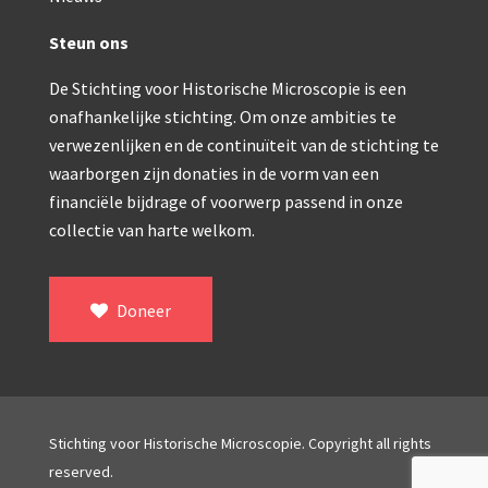
Double pillar, Frans (1870-1900)
Steun ons
Zeiss, statief IX (ca. 1890)
Seibert, ‘Stativ 3’ (1895-1900)
De Stichting voor Historische Microscopie is een
onafhankelijke stichting. Om onze ambities te
Watson & Sons, No. 1 ‘Van Heurck’ (ca. 1900)
verwezenlijken en de continuïteit van de stichting te
waarborgen zijn donaties in de vorm van een
Reichert (ca. 1925)
financiële bijdrage of voorwerp passend in onze
Winkel, statief BTC (1955-1957)
collectie van harte welkom.
ROW, schoolmicroscoop (1955-1965)
ooke, Troughton & Simms, McArthur type (1959-1
Doneer
Bleeker, statief R (ca. 1965)
Meopta, ‘veld’microscoop (1965-1980)
Zeiss, type Ergaval (ca. 1970)
Stichting voor Historische Microscopie. Copyright all rights
reserved.
‘Junior’ type, USSR (1970-1980)