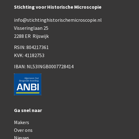
Smith, Beck & Beck, ‘Lister limb’ (1857)
Stichting voor Historische Microscopie
mith, Beck & Beck, ‘popular microscope’ (ca. 1857
info@stichtinghistorischemicroscopie.nl
Dollond, ‘bar-limb’ (1860-1880)
Visseringlaan 25
2288 ER Rijswijk
Ongesigneerd, Engels (1860-1880)
RSIN: 804217361
Robbins (1860-1890)
KVK: 41182753
Nachet, ‘plus simple’ (1862-1880)
IBAN: NL53INGB0007728414
Beck & Beck, ‘popular microscope’ (1867)
Bianchi, trommelmicroscoop (1869-1873)
Crouch (1870-1890)
Ga snel naar
Hartnack / Prazmowski (1870-1880)
Makers
Baker, prepareermicroscoop (1870-1890)
Over ons
Nieuws