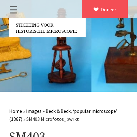
☰
Home
Doneer
×
Over ons
STICHTING VOOR
HISTORISCHE MICROSCOPIE
Contact
Bestuur
Vrijwilligers
Partners
Jaarverslagen
Microscopen
Attributen microscopie
Home
»
Images
»
Beck & Beck, ‘popular microscope’
Overige optische instrumenten
(1867)
»
SM403 Microfotos_bwrkt
Elektrische meetapparatuur
SM403