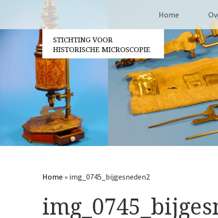
Home
Ov
STICHTING VOOR
Co
HISTORISCHE MICROSCOPIE
Be
Vri
Ja
Pa
Home
»
img_0745_bijgesneden2
img_0745_bijge