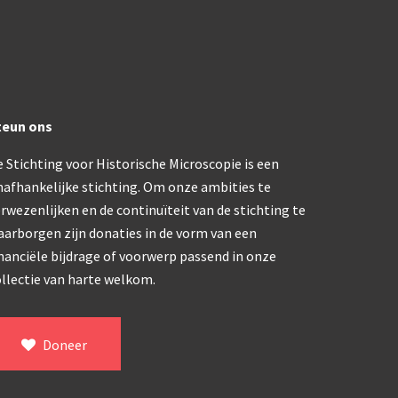
trommelmicroscoop (1869-1873)
/ Prazmowski (1870-1880)
teun ons
870-1890)
 Stichting voor Historische Microscopie is een
)
nafhankelijke stichting. Om onze ambities te
epareermicroscoop (1870-1890)
rwezenlijken en de continuïteit van de stichting te
aarborgen zijn donaties in de vorm van een
lar, Frans (1870-1900)
nanciële bijdrage of voorwerp passend in onze
llectie van harte welkom.
ief IX (ca. 1890)
Doneer
tativ 3’ (1895-1900)