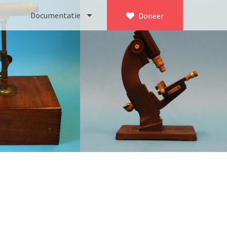
Documentatie
Doneer
×
ca. 1735)
Bleeker
745)
Busch
icroscoop volgens Culpeper (1750-1780)
Leitz
Jones’ most improved type’ (1800-1830)
LOMO/ Zenith
d type (1821-1850)
OIP Gand
, trommelmicroscoop (1831-1841)
Oldelft