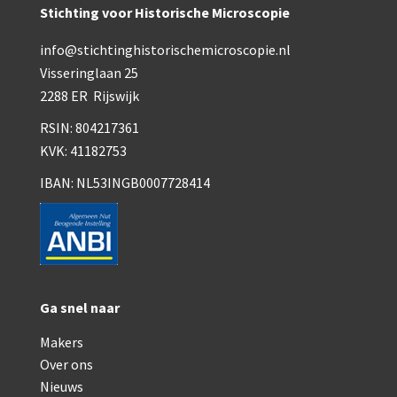
Stichting voor Historische Microscopie
AOC, samenklapbaar (ca. 1973)
info@stichtinghistorischemicroscopie.nl
Zeiss, modern microscoop (1980-2010)
Visseringlaan 25
2288 ER Rijswijk
Documentatie
RSIN: 804217361
Bleeker
KVK: 41182753
Busch
IBAN: NL53INGB0007728414
Leitz
LOMO/ Zenith
Oldelft
Ga snel naar
OIP Gand
Makers
Rathenower Optische Werke (ROW)
Over ons
Reichert
Nieuws