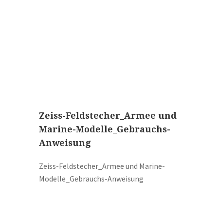
Boeken
Divers
Makers
Images
Culpeper (ca. 1735)
Cuff (ca. 1745)
Zeiss-Feldstecher_Armee und
riepootmicroscoop volgens Culpeper (1750-1780)
Marine-Modelle_Gebrauchs-
Anweisung
ollond, ‘Jones’ most improved type’ (1800-1830)
Long, Gould type (1821-1850)
Zeiss-Feldstecher_Armee und Marine-
Modelle_Gebrauchs-Anweisung
Chevalier, trommelmicroscoop (1831-1841)
Nachet, ‘grand modèle’ (1856-1862)