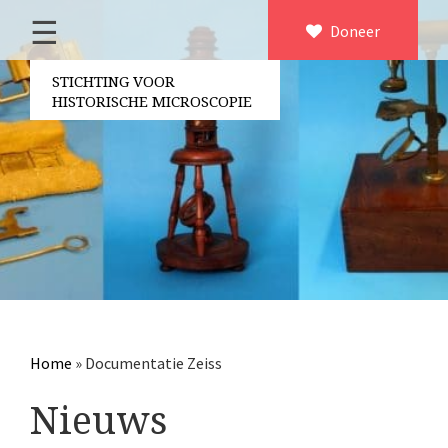
☰
Home
Doneer
×
Over ons
STICHTING VOOR
HISTORISCHE MICROSCOPIE
Contact
Bestuur
Vrijwilligers
Partners
Jaarverslagen
Microscopen
Attributen microscopie
Home
»
Documentatie Zeiss
Overige optische instrumenten
Nieuws
Elektrische meetapparatuur