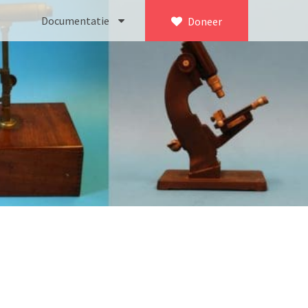
Documentatie
Doneer
×
ca. 1735)
Bleeker
745)
Busch
icroscoop volgens Culpeper (1750-1780)
Leitz
Jones’ most improved type’ (1800-1830)
LOMO/ Zenith
d type (1821-1850)
OIP Gand
, trommelmicroscoop (1831-1841)
Oldelft