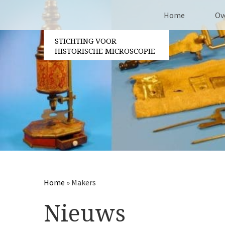
Home
Ov
STICHTING VOOR
Co
HISTORISCHE MICROSCOPIE
Be
Vri
Ja
Berichtennavigatie
Pa
Home
»
Makers
Nieuws