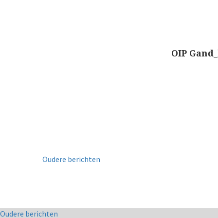
OIP Gand
Oudere berichten
Co
Oudere berichten