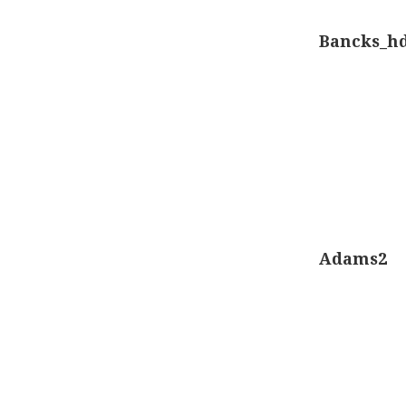
Berichtennavigatie
Bancks_h
Adams2