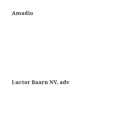
rand modèle’ (1856-1862)
Rathenower Optische Werke (ROW)
Amadio
k & Beck, ‘Lister limb’ (1857)
Reichert
k & Beck, ‘popular microscope’ (ca. 1857)
Wild
bar-limb’ (1860-1880)
Zeiss
erd, Engels (1860-1880)
Luctor Baarn NV, adv
1860-1890)
lus simple’ (1862-1880)
)
k, ‘popular microscope’ (1867)