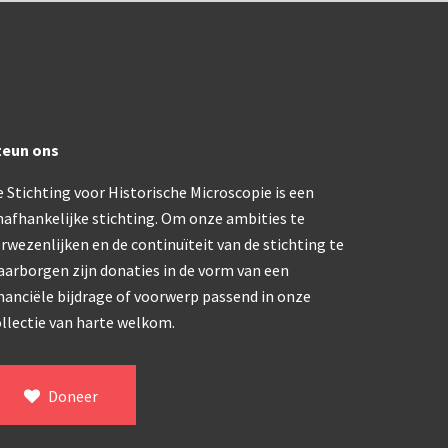
ype, USSR (1970-1980)
klapbaar (ca. 1973)
teun ons
dern microscoop (1980-2010)
 Stichting voor Historische Microscopie is een
nafhankelijke stichting. Om onze ambities te
rwezenlijken en de continuïteit van de stichting te
aarborgen zijn donaties in de vorm van een
nanciële bijdrage of voorwerp passend in onze
llectie van harte welkom.
Doneer