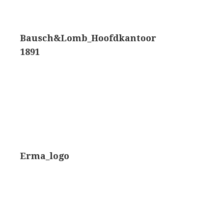
trommelmicroscoop (1869-1873)
Bausch&Lomb_Hoofdkantoor
/ Prazmowski (1870-1880)
1891
870-1890)
)
epareermicroscoop (1870-1890)
lar, Frans (1870-1900)
Erma_logo
ief IX (ca. 1890)
tativ 3’ (1895-1900)