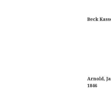
Beck Kass
Arnold, J
1846