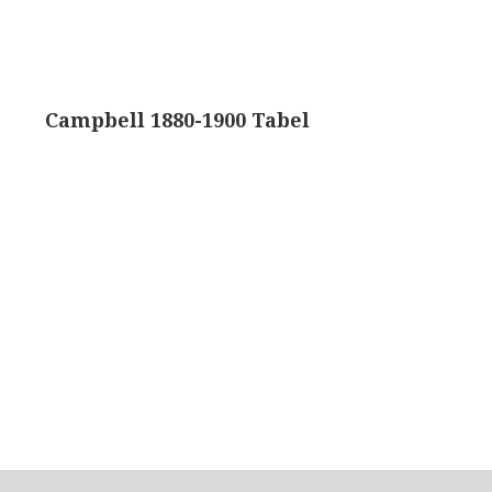
ons, No. 1 ‘Van Heurck’ (ca. 1900)
a. 1925)
Campbell 1880-1900 Tabel
atief BTC (1955-1957)
olmicroscoop (1955-1965)
oughton & Simms, McArthur type (1959-1962)
atief R (ca. 1965)
eld’microscoop (1965-1980)
62)
 Ergaval (ca. 1970)