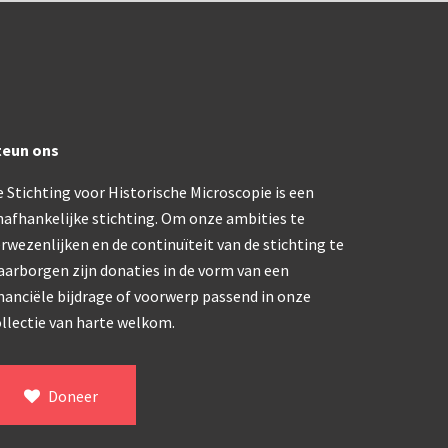
ype, USSR (1970-1980)
klapbaar (ca. 1973)
teun ons
dern microscoop (1980-2010)
 Stichting voor Historische Microscopie is een
nafhankelijke stichting. Om onze ambities te
rwezenlijken en de continuïteit van de stichting te
aarborgen zijn donaties in de vorm van een
nanciële bijdrage of voorwerp passend in onze
llectie van harte welkom.
Doneer