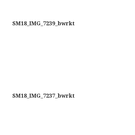
trommelmicroscoop (1869-1873)
SM18_IMG_7239_bwrkt
/ Prazmowski (1870-1880)
870-1890)
)
epareermicroscoop (1870-1890)
lar, Frans (1870-1900)
SM18_IMG_7237_bwrkt
ief IX (ca. 1890)
tativ 3’ (1895-1900)