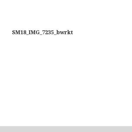
ons, No. 1 ‘Van Heurck’ (ca. 1900)
a. 1925)
SM18_IMG_7235_bwrkt
atief BTC (1955-1957)
olmicroscoop (1955-1965)
oughton & Simms, McArthur type (1959-1962)
atief R (ca. 1965)
eld’microscoop (1965-1980)
62)
 Ergaval (ca. 1970)