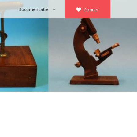
Documentatie
Doneer
×
ca. 1735)
Bleeker
745)
Busch
icroscoop volgens Culpeper (1750-1780)
Leitz
Jones’ most improved type’ (1800-1830)
LOMO/ Zenith
d type (1821-1850)
OIP Gand
, trommelmicroscoop (1831-1841)
Oldelft