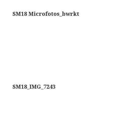
rand modèle’ (1856-1862)
Rathenower Optische Werke (ROW)
SM18 Microfotos_bwrkt
k & Beck, ‘Lister limb’ (1857)
Reichert
k & Beck, ‘popular microscope’ (ca. 1857)
Wild
bar-limb’ (1860-1880)
Zeiss
erd, Engels (1860-1880)
SM18_IMG_7243
1860-1890)
lus simple’ (1862-1880)
)
k, ‘popular microscope’ (1867)