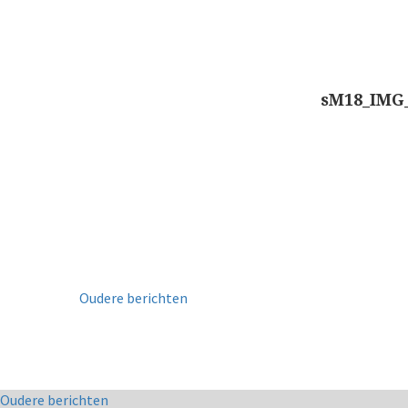
sM18_IMG
Oudere berichten
Co
Oudere berichten