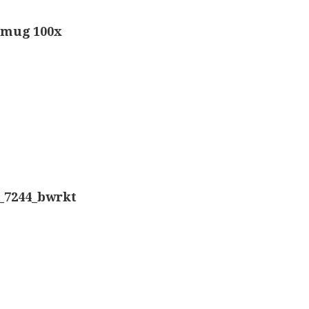
Nachet, ‘g
Overige optische instrumenten
 mug 100x
Smith, Bec
Elektrische meetapparatuur
Boeken
Smith, Bec
Divers
Dollond, ‘
Makers
Ongesigne
Images
_7244_bwrkt
Robbins (
Culpeper (ca. 1735)
Cuff (ca. 1745)
Nachet, ‘p
Driepootmicroscoop volgens Culpeper (1750-1780
Beck & Bec
Dollond, ‘Jones’ most improved type’ (1800-1830)