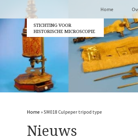
Home
Ov
STICHTING VOOR
Co
HISTORISCHE MICROSCOPIE
Be
Vri
Ja
Berichtennavigatie
Pa
Home
»
SM018 Culpeper tripod type
Nieuws