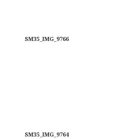
AOC, samenklapbaar (ca. 1973)
Zeiss, modern microscoop (1980-2010)
Documentatie
SM35_IMG_9766
Bleeker
Busch
Leitz
LOMO/ Zenith
Oldelft
OIP Gand
Rathenower Optische Werke (ROW)
Reichert
SM35_IMG_9764