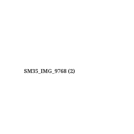
Boeken
Divers
Makers
Images
Culpeper (ca. 1735)
Cuff (ca. 1745)
SM35_IMG_9768 (2)
riepootmicroscoop volgens Culpeper (1750-1780)
ollond, ‘Jones’ most improved type’ (1800-1830)
Long, Gould type (1821-1850)
Chevalier, trommelmicroscoop (1831-1841)
Nachet, ‘grand modèle’ (1856-1862)