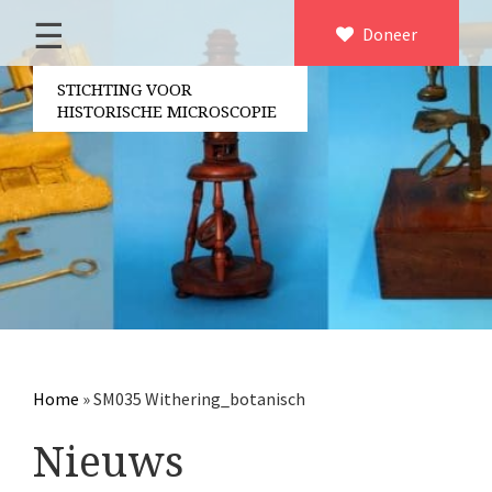
☰
Home
Doneer
×
Over ons
STICHTING VOOR
HISTORISCHE MICROSCOPIE
Contact
Bestuur
Vrijwilligers
Partners
Jaarverslagen
Microscopen
Attributen microscopie
Home
»
SM035 Withering_botanisch
Overige optische instrumenten
Nieuws
Elektrische meetapparatuur