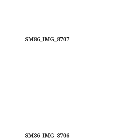
AOC, samenklapbaar (ca. 1973)
Zeiss, modern microscoop (1980-2010)
Documentatie
SM86_IMG_8707
Bleeker
Busch
Leitz
LOMO/ Zenith
Oldelft
OIP Gand
Rathenower Optische Werke (ROW)
Reichert
SM86_IMG_8706