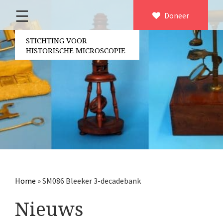
☰
Home
Doneer
×
Over ons
STICHTING VOOR
HISTORISCHE MICROSCOPIE
Contact
Bestuur
Vrijwilligers
Partners
Jaarverslagen
Microscopen
Attributen microscopie
Home
»
SM086 Bleeker 3-decadebank
Overige optische instrumenten
Nieuws
Elektrische meetapparatuur