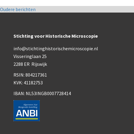
Berichtennavigatie
Oudere berichten
Stichting voor Historische Microscopie
info@stichtinghistorischemicroscopie.nl
Visseringlaan 25
2288 ER Rijswijk
RSIN: 804217361
KVK: 41182753
IBAN: NL53INGB0007728414