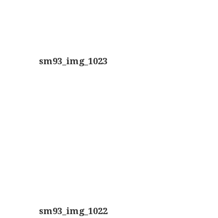
AOC, samenklapbaar (ca. 1973)
Zeiss, modern microscoop (1980-2010)
Documentatie
sm93_img_1023
Bleeker
Busch
Leitz
LOMO/ Zenith
Oldelft
OIP Gand
Rathenower Optische Werke (ROW)
Reichert
sm93_img_1022