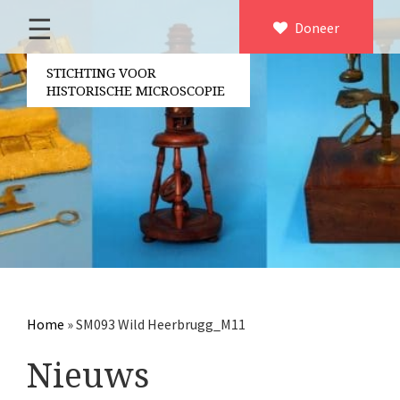
☰
Home
Doneer
×
Over ons
STICHTING VOOR
HISTORISCHE MICROSCOPIE
Contact
Bestuur
Vrijwilligers
Partners
Jaarverslagen
Microscopen
Attributen microscopie
Home
»
SM093 Wild Heerbrugg_M11
Overige optische instrumenten
Nieuws
Elektrische meetapparatuur