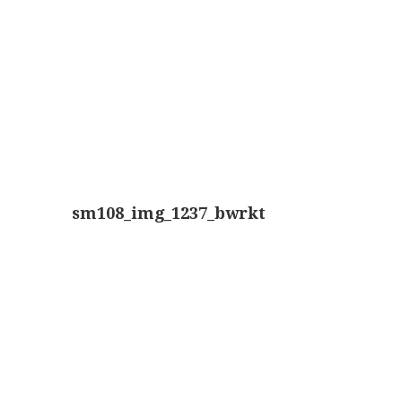
Boeken
Divers
Makers
Images
Culpeper (ca. 1735)
Cuff (ca. 1745)
sm108_img_1237_bwrkt
riepootmicroscoop volgens Culpeper (1750-1780)
ollond, ‘Jones’ most improved type’ (1800-1830)
Long, Gould type (1821-1850)
Chevalier, trommelmicroscoop (1831-1841)
Nachet, ‘grand modèle’ (1856-1862)