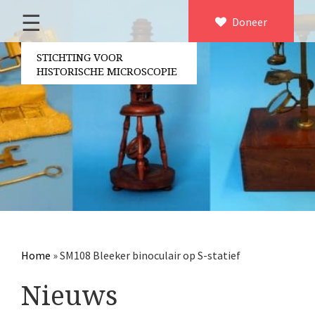
☰
Home
Doneer
×
Over ons
STICHTING VOOR
HISTORISCHE MICROSCOPIE
Contact
Bestuur
Vrijwilligers
Partners
Jaarverslagen
Microscopen
Attributen microscopie
Home
»
SM108 Bleeker binoculair op S-statief
Overige optische instrumenten
Nieuws
Elektrische meetapparatuur