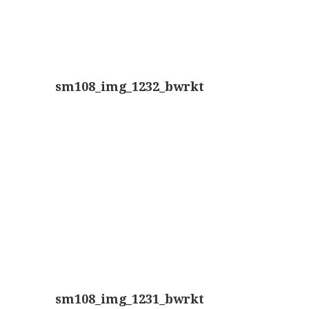
AOC, samenklapbaar (ca. 1973)
Zeiss, modern microscoop (1980-2010)
Documentatie
sm108_img_1232_bwrkt
Bleeker
Busch
Leitz
LOMO/ Zenith
Oldelft
OIP Gand
Rathenower Optische Werke (ROW)
Reichert
sm108_img_1231_bwrkt