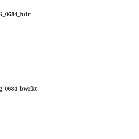
Nachet, ‘g
Overige optische instrumenten
G_0684_hdr
Smith, Bec
Elektrische meetapparatuur
Boeken
Smith, Bec
Divers
Dollond, ‘
Makers
Ongesigne
Images
g_0684_bwrkt
Robbins (
Culpeper (ca. 1735)
Cuff (ca. 1745)
Nachet, ‘p
Driepootmicroscoop volgens Culpeper (1750-1780
Beck & Bec
Dollond, ‘Jones’ most improved type’ (1800-1830)