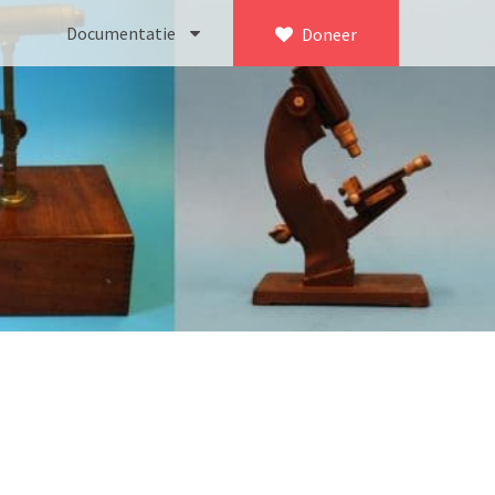
Documentatie
Doneer
×
ca. 1735)
Bleeker
745)
Busch
icroscoop volgens Culpeper (1750-1780)
Leitz
Jones’ most improved type’ (1800-1830)
LOMO/ Zenith
d type (1821-1850)
OIP Gand
, trommelmicroscoop (1831-1841)
Oldelft