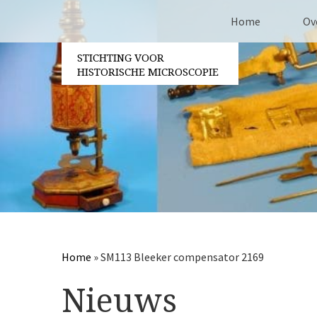
Home
Ov
STICHTING VOOR
Co
HISTORISCHE MICROSCOPIE
Be
Vri
Ja
Pa
Home
»
SM113 Bleeker compensator 2169
Nieuws