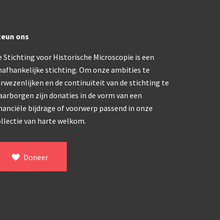
ons, No. 1 ‘Van Heurck’ (ca. 1900)
a. 1925)
teun ons
 Stichting voor Historische Microscopie is een
atief BTC (1955-1957)
nafhankelijke stichting. Om onze ambities te
rwezenlijken en de continuïteit van de stichting te
olmicroscoop (1955-1965)
aarborgen zijn donaties in de vorm van een
nanciële bijdrage of voorwerp passend in onze
llectie van harte welkom.
oughton & Simms, McArthur type (1959-1962)
atief R (ca. 1965)
Doneer
eld’microscoop (1965-1980)
62)
 Ergaval (ca. 1970)