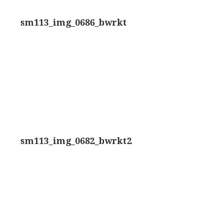
rand modèle’ (1856-1862)
Rathenower Optische Werke (ROW)
sm113_img_0686_bwrkt
k & Beck, ‘Lister limb’ (1857)
Reichert
k & Beck, ‘popular microscope’ (ca. 1857)
Wild
bar-limb’ (1860-1880)
Zeiss
erd, Engels (1860-1880)
sm113_img_0682_bwrkt2
1860-1890)
lus simple’ (1862-1880)
)
k, ‘popular microscope’ (1867)