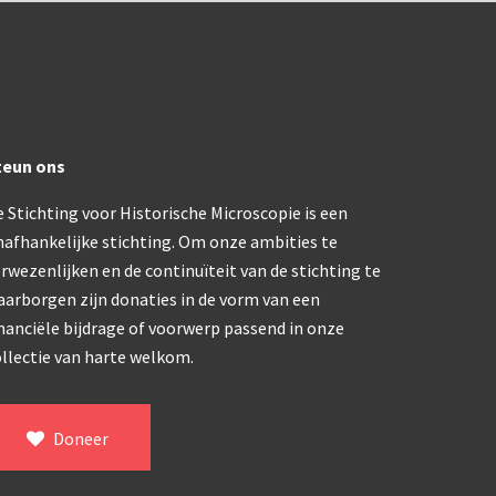
ype, USSR (1970-1980)
klapbaar (ca. 1973)
teun ons
dern microscoop (1980-2010)
 Stichting voor Historische Microscopie is een
nafhankelijke stichting. Om onze ambities te
rwezenlijken en de continuïteit van de stichting te
aarborgen zijn donaties in de vorm van een
nanciële bijdrage of voorwerp passend in onze
llectie van harte welkom.
Doneer