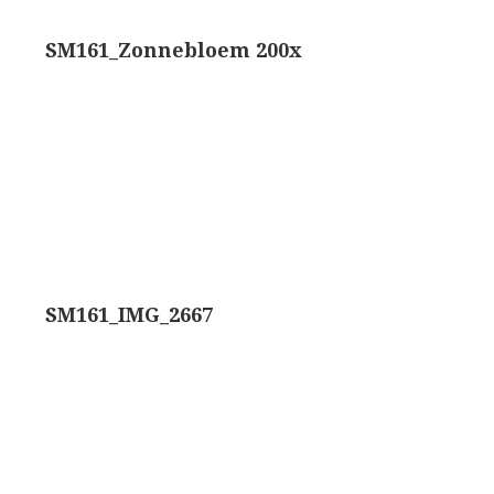
rand modèle’ (1856-1862)
Rathenower Optische Werke (ROW)
SM161_Zonnebloem 200x
k & Beck, ‘Lister limb’ (1857)
Reichert
k & Beck, ‘popular microscope’ (ca. 1857)
Wild
bar-limb’ (1860-1880)
Zeiss
erd, Engels (1860-1880)
SM161_IMG_2667
1860-1890)
lus simple’ (1862-1880)
)
k, ‘popular microscope’ (1867)