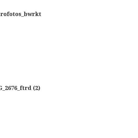
Nachet, ‘g
Overige optische instrumenten
rofotos_bwrkt
Smith, Bec
Elektrische meetapparatuur
Boeken
Smith, Bec
Divers
Dollond, ‘
Makers
Ongesigne
Images
_2676_ftrd (2)
Robbins (
Culpeper (ca. 1735)
Cuff (ca. 1745)
Nachet, ‘p
Driepootmicroscoop volgens Culpeper (1750-1780
Beck & Bec
Dollond, ‘Jones’ most improved type’ (1800-1830)