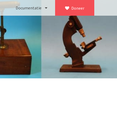
Documentatie
Doneer
×
ca. 1735)
Bleeker
745)
Busch
icroscoop volgens Culpeper (1750-1780)
Leitz
Jones’ most improved type’ (1800-1830)
LOMO/ Zenith
d type (1821-1850)
OIP Gand
, trommelmicroscoop (1831-1841)
Oldelft