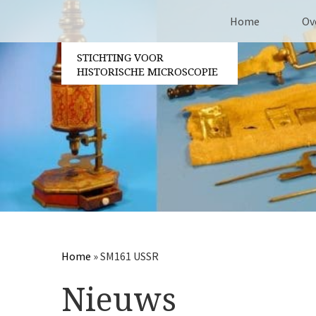
Home
Ov
STICHTING VOOR
Co
HISTORISCHE MICROSCOPIE
Be
Vri
Ja
Berichtennavigatie
Pa
Home
»
SM161 USSR
Nieuws