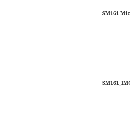
Berichtennavigatie
SM161 Mic
SM161_IMG