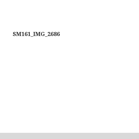
ons, No. 1 ‘Van Heurck’ (ca. 1900)
a. 1925)
SM161_IMG_2686
atief BTC (1955-1957)
olmicroscoop (1955-1965)
oughton & Simms, McArthur type (1959-1962)
atief R (ca. 1965)
eld’microscoop (1965-1980)
62)
 Ergaval (ca. 1970)