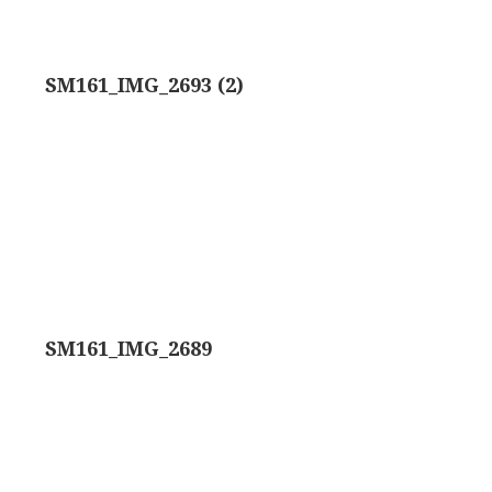
trommelmicroscoop (1869-1873)
SM161_IMG_2693 (2)
/ Prazmowski (1870-1880)
870-1890)
)
epareermicroscoop (1870-1890)
lar, Frans (1870-1900)
SM161_IMG_2689
ief IX (ca. 1890)
tativ 3’ (1895-1900)