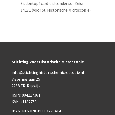
Siedentopf cardioid condensor Zeiss
14231 (voor St. Historische Microscopie)
Stichting voor Historische Microscopie
info@stichtinghistorischemicroscopie.nl
Visseringlaan 25
2288 ER Rijswijk
RSIN: 804217361
KVK: 41182753
IBAN: NL53INGB0007728414