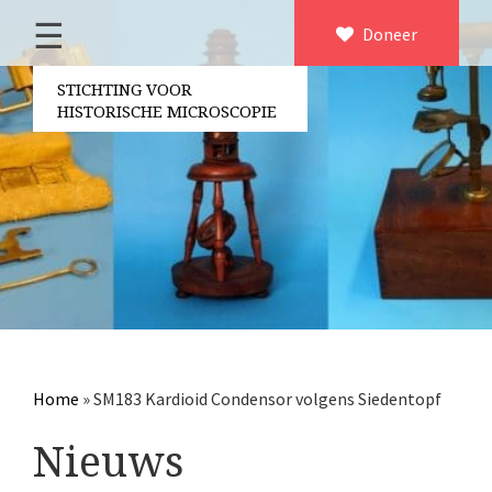
☰
Home
Doneer
×
Over ons
STICHTING VOOR
HISTORISCHE MICROSCOPIE
Contact
Bestuur
Vrijwilligers
Partners
Jaarverslagen
Microscopen
Attributen microscopie
Home
»
SM183 Kardioid Condensor volgens Siedentopf
Overige optische instrumenten
Nieuws
Elektrische meetapparatuur