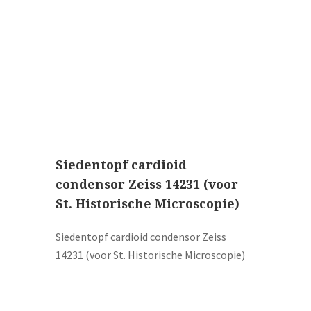
Boeken
Divers
Makers
Images
Culpeper (ca. 1735)
Cuff (ca. 1745)
Siedentopf cardioid
riepootmicroscoop volgens Culpeper (1750-1780)
condensor Zeiss 14231 (voor
St. Historische Microscopie)
ollond, ‘Jones’ most improved type’ (1800-1830)
Long, Gould type (1821-1850)
Siedentopf cardioid condensor Zeiss
14231 (voor St. Historische Microscopie)
Chevalier, trommelmicroscoop (1831-1841)
Nachet, ‘grand modèle’ (1856-1862)