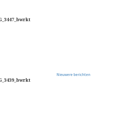
Long, Gould type (1821-1850)
Bianchi, 
Chevalier, trommelmicroscoop (1831-1841)
G_3447_bwrkt
Hartnack 
Nachet, ‘grand modèle’ (1856-1862)
Smith, Beck & Beck, ‘Lister limb’ (1857)
Crouch (1
Smith, Beck & Beck, ‘popular microscope’ (ca. 1857
Baker, pr
Dollond, ‘bar-limb’ (1860-1880)
Ongesigneerd, Engels (1860-1880)
Double pil
Nieuwere berichten
Robbins (1860-1890)
G_3439_bwrkt
Zeiss, stat
Nachet, ‘plus simple’ (1862-1880)
Beck & Beck, ‘popular microscope’ (1867)
Seibert, ‘S
Bianchi, trommelmicroscoop (1869-1873)