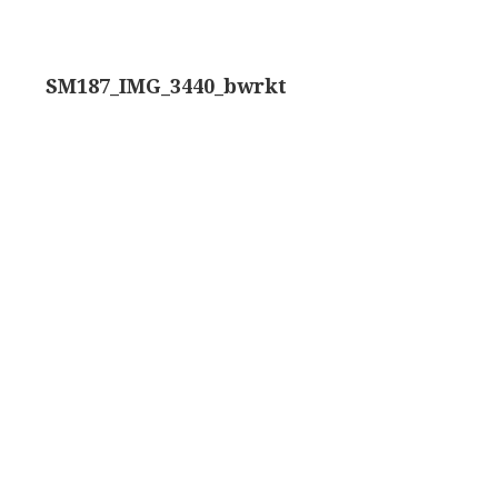
trommelmicroscoop (1869-1873)
SM187_IMG_3440_bwrkt
/ Prazmowski (1870-1880)
870-1890)
)
epareermicroscoop (1870-1890)
lar, Frans (1870-1900)
ief IX (ca. 1890)
tativ 3’ (1895-1900)