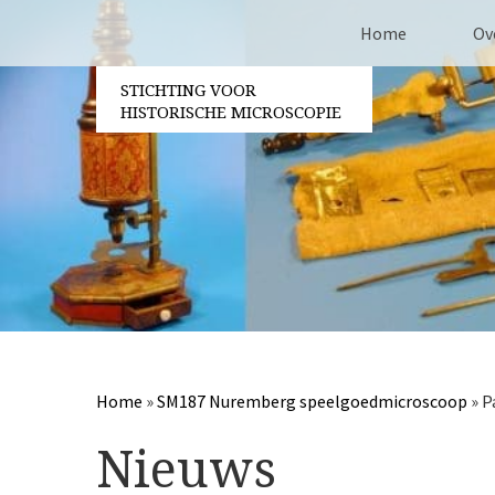
Home
Ov
STICHTING VOOR
Co
HISTORISCHE MICROSCOPIE
Be
Vri
Ja
Berichtennavigatie
Pa
Home
»
SM187 Nuremberg speelgoedmicroscoop
»
P
Nieuws