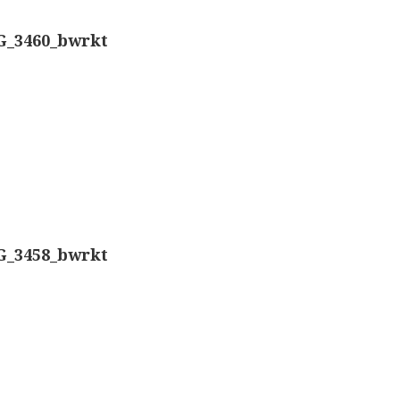
Nachet, ‘g
Overige optische instrumenten
G_3460_bwrkt
Smith, Bec
Elektrische meetapparatuur
Boeken
Smith, Bec
Divers
Dollond, ‘
Makers
Ongesigne
Images
G_3458_bwrkt
Robbins (
Culpeper (ca. 1735)
Cuff (ca. 1745)
Nachet, ‘p
Driepootmicroscoop volgens Culpeper (1750-1780
Beck & Bec
Dollond, ‘Jones’ most improved type’ (1800-1830)