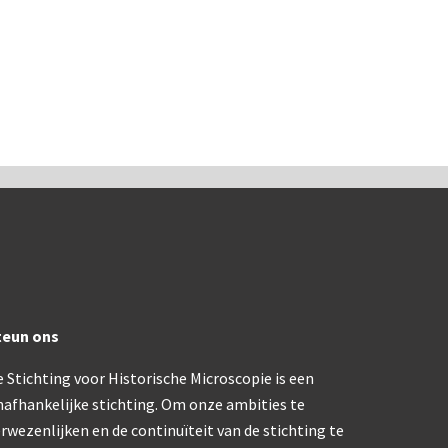
ons, No. 1 ‘Van Heurck’ (ca. 1900)
a. 1925)
atief BTC (1955-1957)
olmicroscoop (1955-1965)
oughton & Simms, McArthur type (1959-1962)
atief R (ca. 1965)
teun ons
eld’microscoop (1965-1980)
 Stichting voor Historische Microscopie is een
nafhankelijke stichting. Om onze ambities te
62)
 Ergaval (ca. 1970)
rwezenlijken en de continuïteit van de stichting te