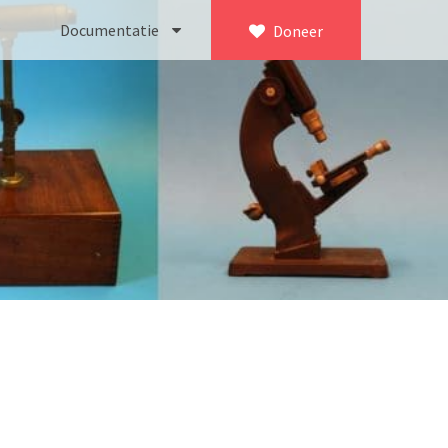
Documentatie
Doneer
×
ca. 1735)
Bleeker
745)
Busch
icroscoop volgens Culpeper (1750-1780)
Leitz
Jones’ most improved type’ (1800-1830)
LOMO/ Zenith
d type (1821-1850)
OIP Gand
, trommelmicroscoop (1831-1841)
Oldelft