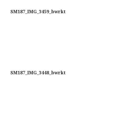
rand modèle’ (1856-1862)
Rathenower Optische Werke (ROW)
SM187_IMG_3459_bwrkt
k & Beck, ‘Lister limb’ (1857)
Reichert
k & Beck, ‘popular microscope’ (ca. 1857)
Wild
bar-limb’ (1860-1880)
Zeiss
erd, Engels (1860-1880)
SM187_IMG_3448_bwrkt
1860-1890)
lus simple’ (1862-1880)
)
k, ‘popular microscope’ (1867)