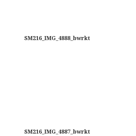
AOC, samenklapbaar (ca. 1973)
Zeiss, modern microscoop (1980-2010)
Documentatie
SM216_IMG_4888_bwrkt
Bleeker
Busch
Leitz
LOMO/ Zenith
Oldelft
OIP Gand
Rathenower Optische Werke (ROW)
Reichert
SM216_IMG_4887_bwrkt