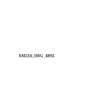
Boeken
Divers
Makers
Images
Culpeper (ca. 1735)
Cuff (ca. 1745)
SM216_IMG_4892
riepootmicroscoop volgens Culpeper (1750-1780)
ollond, ‘Jones’ most improved type’ (1800-1830)
Long, Gould type (1821-1850)
Chevalier, trommelmicroscoop (1831-1841)
Nachet, ‘grand modèle’ (1856-1862)