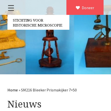
☰
Home
Doneer
×
Over ons
STICHTING VOOR
HISTORISCHE MICROSCOPIE
Contact
Bestuur
Vrijwilligers
Partners
Jaarverslagen
Microscopen
Attributen microscopie
Home
»
SM216 Bleeker Prismakijker 7×50
Overige optische instrumenten
Nieuws
Elektrische meetapparatuur