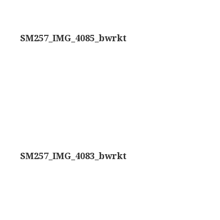
trommelmicroscoop (1869-1873)
SM257_IMG_4085_bwrkt
/ Prazmowski (1870-1880)
870-1890)
)
epareermicroscoop (1870-1890)
lar, Frans (1870-1900)
SM257_IMG_4083_bwrkt
ief IX (ca. 1890)
tativ 3’ (1895-1900)