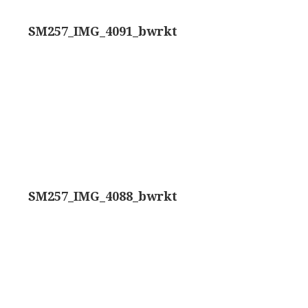
rand modèle’ (1856-1862)
Rathenower Optische Werke (ROW)
SM257_IMG_4091_bwrkt
k & Beck, ‘Lister limb’ (1857)
Reichert
k & Beck, ‘popular microscope’ (ca. 1857)
Wild
bar-limb’ (1860-1880)
Zeiss
erd, Engels (1860-1880)
SM257_IMG_4088_bwrkt
1860-1890)
lus simple’ (1862-1880)
)
k, ‘popular microscope’ (1867)