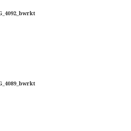
Nachet, ‘g
Overige optische instrumenten
G_4092_bwrkt
Smith, Bec
Elektrische meetapparatuur
Boeken
Smith, Bec
Divers
Dollond, ‘
Makers
Ongesigne
Images
G_4089_bwrkt
Robbins (
Culpeper (ca. 1735)
Cuff (ca. 1745)
Nachet, ‘p
Driepootmicroscoop volgens Culpeper (1750-1780
Beck & Bec
Dollond, ‘Jones’ most improved type’ (1800-1830)