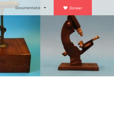
Documentatie
Doneer
×
ca. 1735)
Bleeker
745)
Busch
icroscoop volgens Culpeper (1750-1780)
Leitz
Jones’ most improved type’ (1800-1830)
LOMO/ Zenith
d type (1821-1850)
OIP Gand
, trommelmicroscoop (1831-1841)
Oldelft