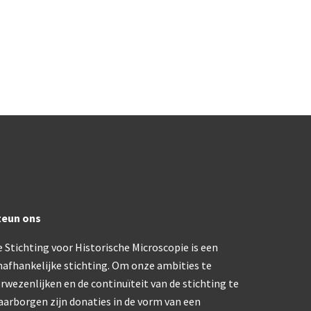
ons, No. 1 ‘Van Heurck’ (ca. 1900)
a. 1925)
atief BTC (1955-1957)
olmicroscoop (1955-1965)
oughton & Simms, McArthur type (1959-1962)
atief R (ca. 1965)
teun ons
 Stichting voor Historische Microscopie is een
eld’microscoop (1965-1980)
nafhankelijke stichting. Om onze ambities te
rwezenlijken en de continuïteit van de stichting te
62)
 Ergaval (ca. 1970)
aarborgen zijn donaties in de vorm van een