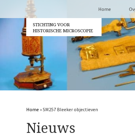
Home
Ov
STICHTING VOOR
Co
HISTORISCHE MICROSCOPIE
Be
Vri
Ja
Pa
Home
»
SM257 Bleeker objectieven
Nieuws