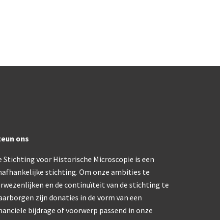
trommelmicroscoop (1869-1873)
/ Prazmowski (1870-1880)
870-1890)
)
epareermicroscoop (1870-1890)
lar, Frans (1870-1900)
teun ons
 Stichting voor Historische Microscopie is een
ief IX (ca. 1890)
nafhankelijke stichting. Om onze ambities te
rwezenlijken en de continuïteit van de stichting te
tativ 3’ (1895-1900)
aarborgen zijn donaties in de vorm van een
nanciële bijdrage of voorwerp passend in onze