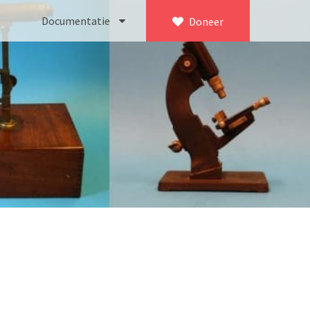
Documentatie
Doneer
×
ca. 1735)
Bleeker
745)
Busch
icroscoop volgens Culpeper (1750-1780)
Leitz
Jones’ most improved type’ (1800-1830)
LOMO/ Zenith
d type (1821-1850)
OIP Gand
, trommelmicroscoop (1831-1841)
Oldelft