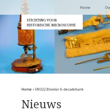
Home
Ov
STICHTING VOOR
Co
HISTORISCHE MICROSCOPIE
Be
Vri
Ja
Pa
Home
»
SM322 Bleeker 6-decadebank
Nieuws