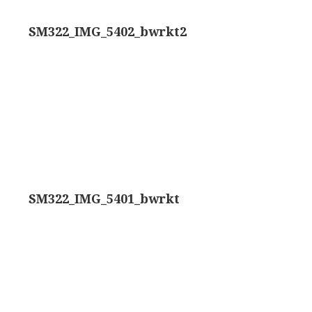
rand modèle’ (1856-1862)
Rathenower Optische Werke (ROW)
SM322_IMG_5402_bwrkt2
k & Beck, ‘Lister limb’ (1857)
Reichert
k & Beck, ‘popular microscope’ (ca. 1857)
Wild
bar-limb’ (1860-1880)
Zeiss
erd, Engels (1860-1880)
SM322_IMG_5401_bwrkt
1860-1890)
lus simple’ (1862-1880)
)
k, ‘popular microscope’ (1867)